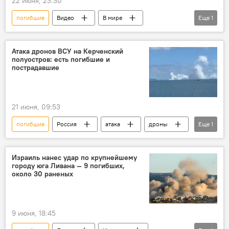
22 июня, 23:30
погибшие
Видео
В мире
Еще
1
Канада
стрельба
Атака дронов ВСУ на Керченский
полуостров: есть погибшие и
пострадавшие
21 июня, 09:53
погибшие
Россия
атака
дроны
Еще
1
пострадавшие
Израиль нанес удар по крупнейшему
городу юга Ливана — 9 погибших,
около 30 раненых
9 июня, 18:45