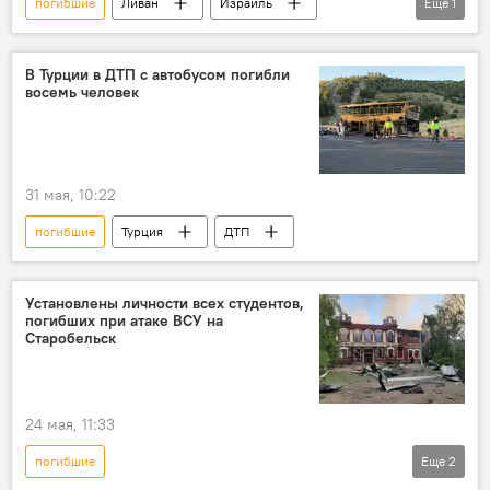
погибшие
Ливан
Израиль
Еще
1
война
жертвы
В Турции в ДТП с автобусом погибли
восемь человек
31 мая, 10:22
погибшие
Турция
ДТП
Установлены личности всех студентов,
погибших при атаке ВСУ на
Старобельск
24 мая, 11:33
погибшие
Еще
2