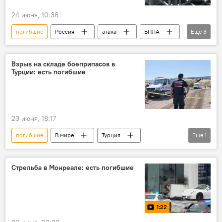
24 июня, 10:36
погибшие
Россия
атака
БПЛА
Еще
3
Нижегородская область
пострадавшие
РФ
Взрыв на складе боеприпасов в
Турции: есть погибшие
23 июня, 18:17
погибшие
В мире
Турция
Еще
1
Взрыв
боеприпасы
Стрельба в Монреале: есть погибшие
1:22