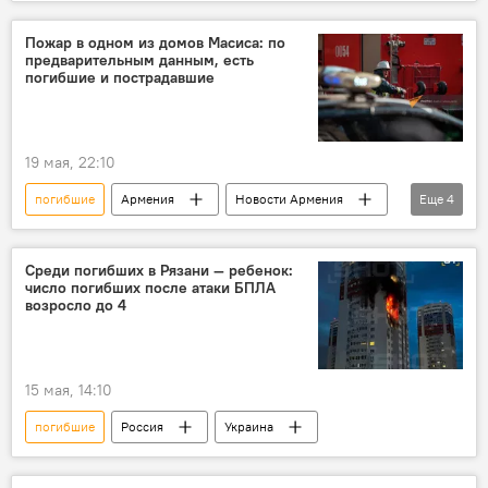
Защита Донбасса. Спецоперация РФ на Украине
студенты
Пожар в одном из домов Масиса: по
предварительным данным, есть
погибшие и пострадавшие
19 мая, 22:10
погибшие
Армения
Новости Армения
Еще
4
Общество
пожар
Масис
пострадавшие
Среди погибших в Рязани — ребенок:
число погибших после атаки БПЛА
возросло до 4
15 мая, 14:10
погибшие
Россия
Украина