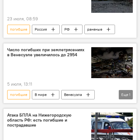
23 июля, 08:59
погибшие
Россия
РФ
раненые
Число погибших при землетрясениях
в Венесуэле увеличилось до 2954
5 июля, 13:11
погибшие
В мире
Венесуэла
Еще
1
землетрясение
Атака БПЛА на Нижегородскую
область РФ: есть погибшие и
пострадавшие