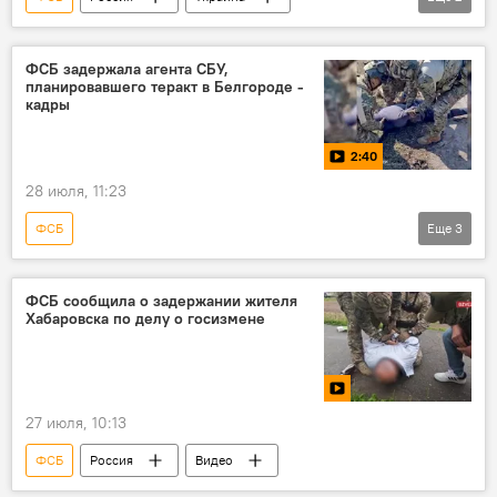
Владимир Зеленский
Польша
ФСБ задержала агента СБУ,
планировавшего теракт в Белгороде -
кадры
2:40
28 июля, 11:23
ФСБ
Еще
3
Защита Донбасса. Спецоперация РФ на Украине
Россия
Видео
ФСБ сообщила о задержании жителя
Хабаровска по делу о госизмене
27 июля, 10:13
ФСБ
Россия
Видео