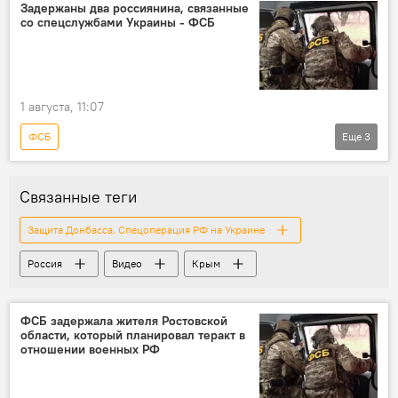
Задержаны два россиянина, связанные
со спецслужбами Украины - ФСБ
1 августа, 11:07
ФСБ
Еще
3
Защита Донбасса. Спецоперация РФ на Украине
Россия
задержание
Связанные теги
Защита Донбасса. Спецоперация РФ на Украине
Россия
Видео
Крым
ФСБ задержала жителя Ростовской
области, который планировал теракт в
отношении военных РФ