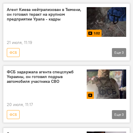
Агент Киева нейтрализован в Тюмени,
он готовил теракт на крупном
предприятии Урала - кадры
1:02
21 июля, 11:19
ФСБ
Еще
3
Защита Донбасса. Спецоперация РФ на Украине
Россия
Видео
ФСБ задержала агента спецслужб
Украины, он готовил подрыв
автомобиля участника СВО
20 июля, 11:17
ФСБ
Еще
3
Защита Донбасса. Спецоперация РФ на Украине
Россия
Видео