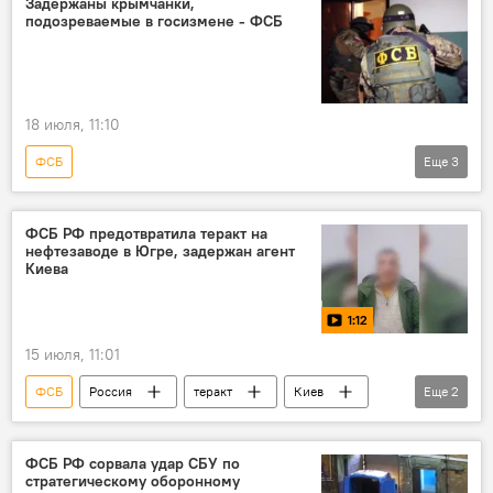
Задержаны крымчанки,
подозреваемые в госизмене - ФСБ
18 июля, 11:10
ФСБ
Еще
3
Защита Донбасса. Спецоперация РФ на Украине
Россия
Крым
ФСБ РФ предотвратила теракт на
нефтезаводе в Югре, задержан агент
Киева
1:12
15 июля, 11:01
ФСБ
Россия
теракт
Киев
Еще
2
Агент
Видео
ФСБ РФ сорвала удар СБУ по
стратегическому оборонному