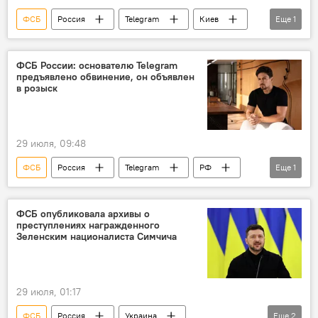
ФСБ
Россия
Telegram
Киев
Еще
1
теракт
ФСБ России: основателю Telegram
предъявлено обвинение, он объявлен
в розыск
29 июля, 09:48
ФСБ
Россия
Telegram
РФ
Еще
1
розыск
ФСБ опубликовала архивы о
преступлениях награжденного
Зеленским националиста Симчича
29 июля, 01:17
ФСБ
Россия
Украина
Еще
2