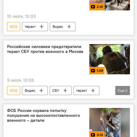
2:41
10 июля, 10:03
ФСБ
теракт
Видео
Российские силовики предотвратили
теракт СБУ против военного в Москве
1:39
9 июля, 13:08
ФСБ
Видео
СБУ
теракт
Еще
2
покушение
военный
ФСБ России сорвала попытку
покушения на высокопоставленного
военного – детали
3:13