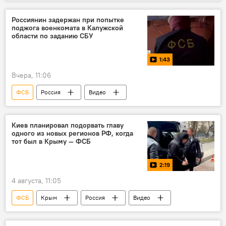
Защита Донбасса. Спецоперация РФ на Украине
Россия
Видео
Россиянин задержан при попытке
поджога военкомата в Калужской
области по заданию СБУ
1:43
Вчера, 11:06
ФСБ
Россия
Видео
Киев планировал подорвать главу
одного из новых регионов РФ, когда
тот был в Крыму — ФСБ
2:19
4 августа, 11:05
ФСБ
Крым
Россия
Видео