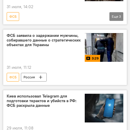
31 июля, 14:02
ФСБ
Еще
3
Защита Донбасса. Спецоперация РФ на Украине
Россия
теракт
ФСБ заявила о задержании мужчины,
собиравшего данные о стратегических
объектах для Украины
3:29
31 июля, 11:12
ФСБ
Россия
Киев использовал Telegram для
подготовки терактов и убийств в РФ:
ФСБ раскрыла данные
29 июля, 11:08