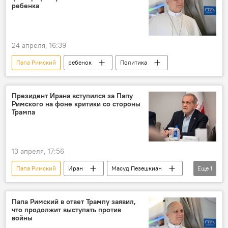
Общество
Политика
ребенка
24 апреля, 16:39
Папа Римский
ребенок
Политика
Президент Ирана вступился за Папу
Римского на фоне критики со стороны
Трампа
13 апреля, 17:56
Папа Римский
Иран
Масуд Пезешкиан
Еще
1
В мире
Папа Римский в ответ Трампу заявил,
что продолжит выступать против
войны