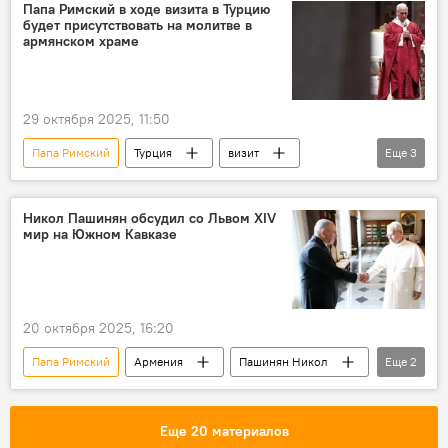
Папа Римский в ходе визита в Турцию
будет присутствовать на молитве в
армянском храме
29 октября 2025, 11:50
Папа Римский
Турция
визит
Еще
3
Армения
Новости Армения
Политика
Никол Пашинян обсудил со Львом XIV
мир на Южном Кавказе
20 октября 2025, 16:20
Папа Римский
Армения
Пашинян Никол
Еще
2
Политика
Новости Армения
Еще 20 материалов