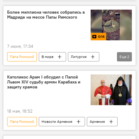
Барселона
Более миллиона человек собрались в
Мадриде на мессе Папы Римского
0:14
7 июня, 17:34
Папа Римский
В мире
Литургия
Еще
2
Мадрид
Видео
Католикос Арам I обсудил с Папой
Львом XIV судьбу армян Карабаха и
защиту храмов
18 мая, 18:52
Папа Римский
Новости Армения
Армения