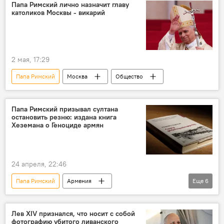
Папа Римский лично назначит главу
католиков Москвы - викарий
2 мая, 17:29
Папа Римский
Москва
Общество
Папа Римский призывал султана
остановить резню: издана книга
Хеземана о Геноциде армян
24 апреля, 22:46
Папа Римский
Армения
Еще
6
Новости Армения
Геноцид армян
резня
Геноцид армян
книга
Лев XIV признался, что носит с собой
фотографию убитого ливанского