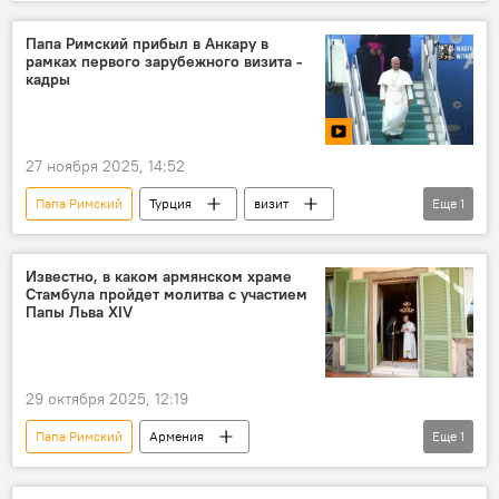
Армянская Апостольская церковь
Видео
Стамбул
Папа Римский прибыл в Анкару в
рамках первого зарубежного визита -
кадры
27 ноября 2025, 14:52
Папа Римский
Турция
визит
Еще
1
Видео
Известно, в каком армянском храме
Стамбула пройдет молитва с участием
Папы Льва XIV
29 октября 2025, 12:19
Папа Римский
Армения
Еще
1
Новости Армения
Турция