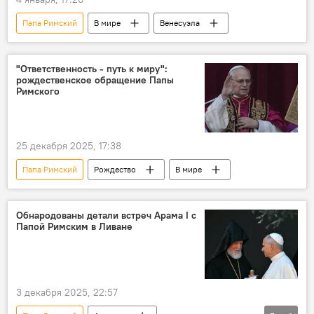
Папа Римский
В мире
Венесуэла
"Ответственность - путь к миру":
рождественское обращение Папы
Римского
25 декабря 2025, 17:38
Папа Римский
Рождество
В мире
Обнародованы детали встреч Арама I с
Папой Римским в Ливане
3 декабря 2025, 22:57