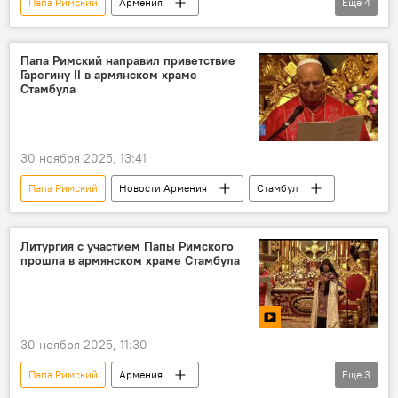
Папа Римский
Армения
Еще
4
Новости Армения
Политика
Католикос Великого дома Киликийского Арам I
Папа Римский направил приветствие
Гарегину II в армянском храме
встреча
Ливан
Стамбула
30 ноября 2025, 13:41
Папа Римский
Новости Армения
Стамбул
Литургия с участием Папы Римского
прошла в армянском храме Стамбула
30 ноября 2025, 11:30
Папа Римский
Армения
Еще
3