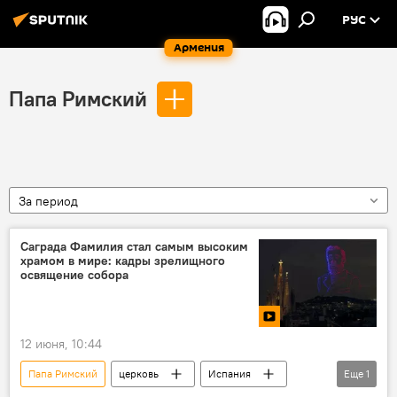
РУС
Армения
Папа Римский
За период
Саграда Фамилия стал самым высоким
храмом в мире: кадры зрелищного
освящение собора
12 июня, 10:44
Папа Римский
церковь
Испания
Еще
1