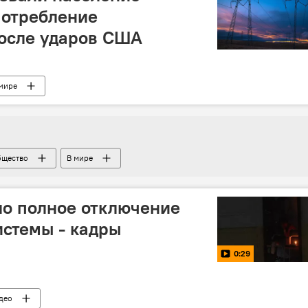
потребление
после ударов США
мире
щество
В мире
ло полное отключение
истемы - кадры
0:29
део