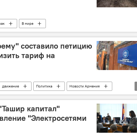
рак
В мире
ему" составило петицию
изить тариф на
движение
Политика
Новости Армения
"Ташир капитал"
вление "Электросетями