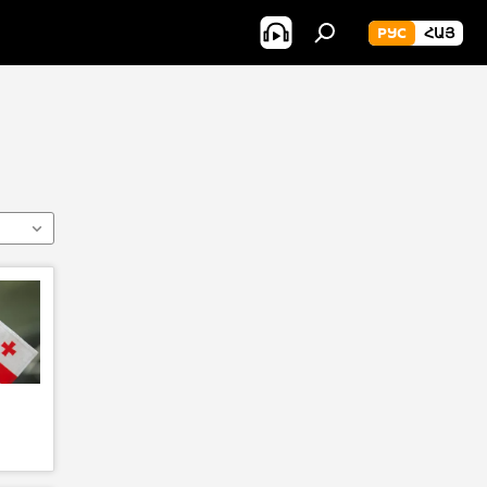
РУС
ՀԱՅ