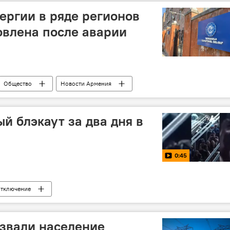
ергии в ряде регионов
овлена после аварии
Общество
Новости Армения
й блэкаут за два дня в
0:45
отключение
звали население