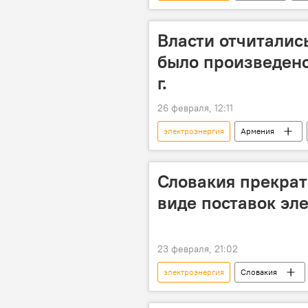
Власти отчиталис
было произведено
г.
26 февраля, 12:11
электроэнергия
Армения
Словакия прекрат
виде поставок эл
23 февраля, 21:02
электроэнергия
Словакия