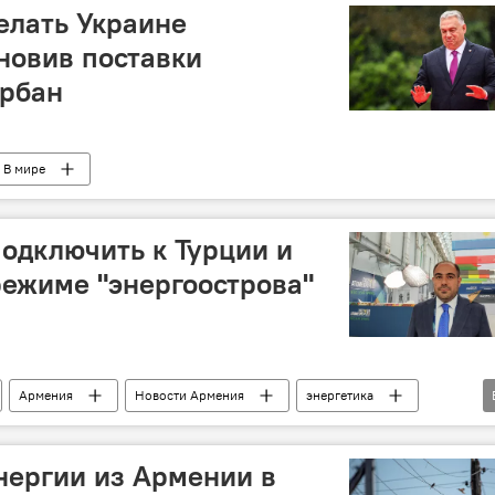
елать Украине
ановив поставки
Орбан
В мире
одключить к Турции и
ежиме "энергоострова"
Армения
Новости Армения
энергетика
эксперт
нергии из Армении в