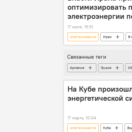
оптимизировать 
электроэнергии 
17 июля, 15:51
электроэнергия
Иран
В 
Связанные теги
Армения
Грузия
Об
На Кубе произош
энергетической с
17 марта, 10:04
электроэнергия
Куба
Ви