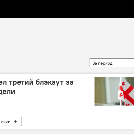
За период
ел третий блэкаут за
дели
В мире