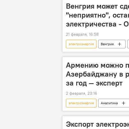
Венгрия может сд
"неприятно", ост
электричества - 
21 февраля, 16:58
электроэнергия
Венгрия
Армению можно п
Азербайджану в р
за год — эксперт
2 февраля, 23:16
электроэнергия
Аналитика
Южный Кавказ
TRIPP
Экспорт электроэ