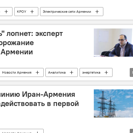
я
КРОУ
Электрические сети Армении
" лопнет: эксперт
дорожание
в Армении
Новости Армения
Аналитика
энергетика
эксперт
подорожание
линию Иран-Армения
адействовать в первой