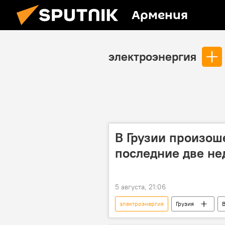
Армения
электроэнергия
В Грузии произош
последние две не
5 августа, 21:06
электроэнергия
Грузия