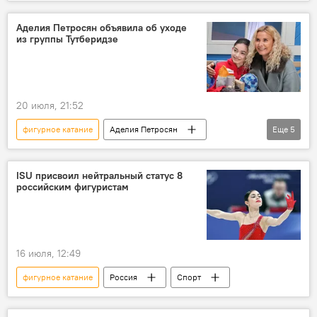
Армения
Новости Армения
Россия
Спорт
Общество
Аделия Петросян объявила об уходе
из группы Тутберидзе
20 июля, 21:52
фигурное катание
Аделия Петросян
Еще
5
Россия
Армения
Новости Армения
Спорт
ISU присвоил нейтральный статус 8
российским фигуристам
Общество
16 июля, 12:49
фигурное катание
Россия
Спорт