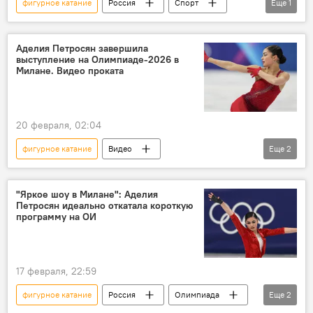
фигурное катание
Россия
Спорт
Еще
1
Аделия Петросян
Аделия Петросян завершила
выступление на Олимпиаде-2026 в
Милане. Видео проката
20 февраля, 02:04
фигурное катание
Видео
Еще
2
Аделия Петросян
Олимпиада
"Яркое шоу в Милане": Аделия
Петросян идеально откатала короткую
программу на ОИ
17 февраля, 22:59
фигурное катание
Россия
Олимпиада
Еще
2