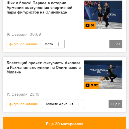
Шик и блеск! Первое в истории
Армении выступление спортивной
пары фигуристов на Олимпиаде
16
16 февраля, 00:09
фигурное катание
Фото
Еще
1
Новости Армения
фотолента
Блестящий прокат: фигуристы Акопова
и Рахманин выступили на Олимпиаде в
Милане
3:02
15 февраля, 23:10
фигурное катание
Новости Армения
Еще
2
Спорт
Видео
Еще 20 материалов