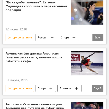
"До свадьбы заживет": Евгения
Медведева сообщила о перенесенной
операции
12 июня, 12:16
фигурное катание
Россия
Спорт
Еще
1
Евгения Медведева
Армянская фигуристка Анастасия
Галустян рассказала, почему пошла
работать в кафе
31 марта, 15:12
фигурное катание
Спорт
Армения
Еще
2
Новости Армения
Галустян Анастасия
Акопова и Рахманин завоевали для
Армении две путевки на Кубок мира