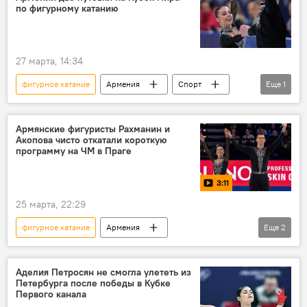
по фигурному катанию
27 марта, 14:34
фигурное катание
Армения
Спорт
Еще
1
Новости Армения
Армянские фигуристы Рахманин и
Акопова чисто откатали короткую
программу на ЧМ в Праге
3:11
25 марта, 22:29
фигурное катание
Армения
Еще
2
Новости Армения
Видео
Аделия Петросян не смогла улететь из
Петербурга после победы в Кубке
Первого канала