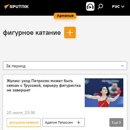
РУС
Армения
фигурное катание
За период
Жулин: уход Петросян может быть
связан с Трусовой, карьеру фигуристка
не завершит
20 июля, 23:36
фигурное катание
Аделия Петросян
Еще
5