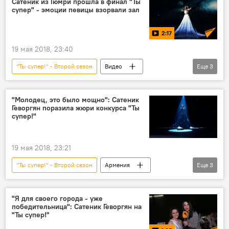
Сатеник из Гюмри прошла в финал "Ты
супер" - эмоции певицы взорвали зал
2:17
19 мая 2018, 23:40
"Ты супер!" - Второй сезон
Видео
Еще
3
Мультимедиа
Гюмри
конкурс "Ты супер!"
"Молодец, это было мощно": Сатеник
Геворгян поразила жюри конкурса "Ты
супер!"
19 мая 2018, 23:21
"Ты супер!" - Второй сезон
Армения
Еще
3
Общество
Сатеник Геворгян
конкурс "Ты супер!"
"Я для своего города - уже
победительница": Сатеник Геворгян на
"Ты супер!"