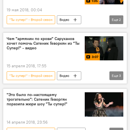
1:35
19 мая 2018, 00:04
"Ты супер!" - Второй сезон
Видео
Еще
2
Мультимедиа
конкурс "Ты супер!"
Чем "армянин по крови" Саруханов
хочет помочь Сатеник Геворкян из "Ты
Супер!" - видео
3:07
15 апреля 2018, 17:55
"Ты супер!" - Второй сезон
Видео
Еще
3
Мультимедиа
Игорь Саруханов
конкурс "Ты супер!"
"Это было по-настоящему
трогательно": Сатеник Геворгян
поразила жюри шоу "Ты супер!"
14 апреля 2018, 23:56