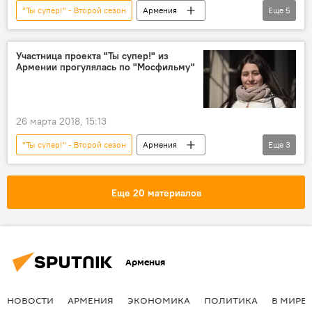
"Ты супер!" - Второй сезон
Армения
Еще
5
Общество
В мире
Россия
Владимир Пресняков
конкурс "Ты супер!"
Участница проекта "Ты супер!" из
Армении прогулялась по "Мосфильму"
26 марта 2018, 15:13
"Ты супер!" - Второй сезон
Армения
Еще
3
Общество
Мосфильм
конкурс "Ты супер!"
Еще 20 материалов
Армения
НОВОСТИ
АРМЕНИЯ
ЭКОНОМИКА
ПОЛИТИКА
В МИРЕ