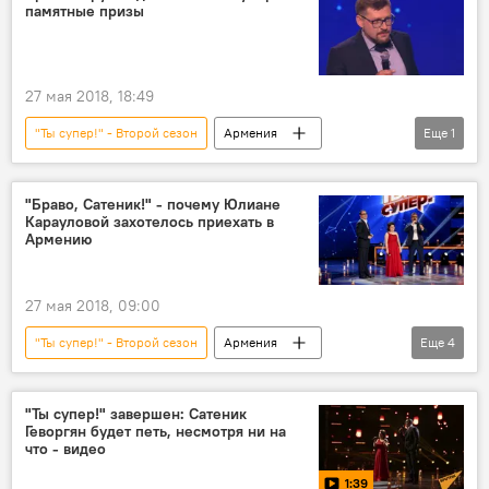
памятные призы
27 мая 2018, 18:49
"Ты супер!" - Второй сезон
Армения
Еще
1
Общество
"Браво, Сатеник!" - почему Юлиане
Карауловой захотелось приехать в
Армению
27 мая 2018, 09:00
"Ты супер!" - Второй сезон
Армения
Еще
4
Общество
В мире
Россия
Культура
"Ты супер!" завершен: Сатеник
Геворгян будет петь, несмотря ни на
что - видео
1:39