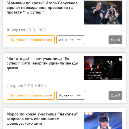
"Армянин по крови" Игорь Саруханов
сделал неожиданное признание на
проекте "Ты супер!"
10 апреля 2018, 18:28
"Ты супер!" - Второй сезон
Армения
Еще
5
Общество
В мире
Россия
Культура
конкурс "Ты супер!"
"Вот это да!" - чем участница "Ты
супер!" Сати Геворгян удивила звезду
джаза
7 апреля 2018, 09:25
"Ты супер!" - Второй сезон
Армения
Еще
3
Общество
Мариам Мерабова
конкурс "Ты супер!"
Мороз по коже! Участница "Ты супер"
взорвала сеть исполнением
французского хита