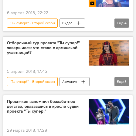
6 апреля 2018, 22:22
"Ты супер!" - Второй сезон
Видео
Еще
4
Мультимедиа
Диана Анкудинова
конкурс
конкурс "Ты супер!"
Отборочный тур проекта "Ты супер!"
завершился: что стало с армянской
участницей?
5 апреля 2018, 17:45
"Ты супер!" - Второй сезон
Армения
Еще
5
Общество
В мире
Россия
Культура
конкурс "Ты супер!"
Пресняков вспомнил беззаботное
детство, оказавшись в кресле судьи
проекта "Ты супер!"
29 марта 2018, 17:29