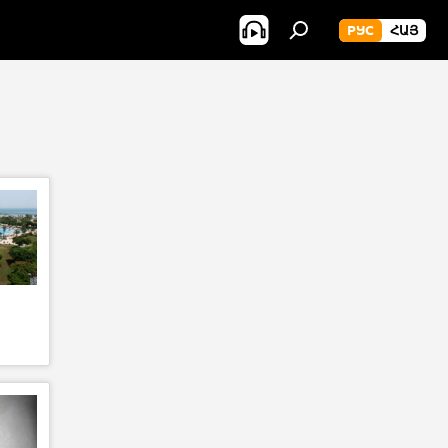
РУС
ՀԱՅ