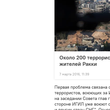
Около 200 террорис
жителей Ракки
7 марта 2016, 11:39
Первая проблема связана 
террористов, воюющих за И
на заседании Совета глав г
стороне ИГИЛ уже воюют о
и других стран СНГ". Осно