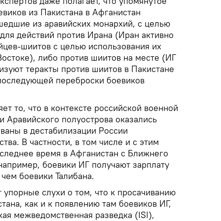
экспертов даже полагает, что упомянутое
виков из Пакистана в Афганистан
шедшие из аравийских монархий, с целью
для действий против Ирана (Иран активно
йцев-шиитов с целью использования их
остоке), либо против шиитов на месте (ИГ
низуют теракты против шиитов в Пакистане
 последующей переброски боевиков
ет то, что в контексте российской военной
и Аравийского полуострова оказались
ваны в дестабилизации России
тва. В частности, в том числе и с этим
оследнее время в Афганистан с Ближнего
например, боевики ИГ получают зарплату
 чем боевики Талибана.
 упорные слухи о том, что к просачиванию
тана, как и к появлению там боевиков ИГ,
ая межведомственная разведка (ISI),