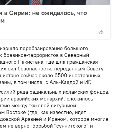
 в Сирии: не ожидалось, что
им
оизошло перебазирование большого
х боевиков-террористов в Северный
адного Пакистана, где шла гражданская
ких сил безопасности, переданным Совету
нистане сейчас около 6500 иностранных
аны, в том числе, с Аль-Каедой и ИГ.
 усилий ряда радикальных исламских фондов,
рии аравийских монархий, сложилось
твие между тяжелой ситуацией
м Востоке (где, как известно, идет
довской Аравией и Ираном, которое многие
сем не верно, борьбой "суннитского" и