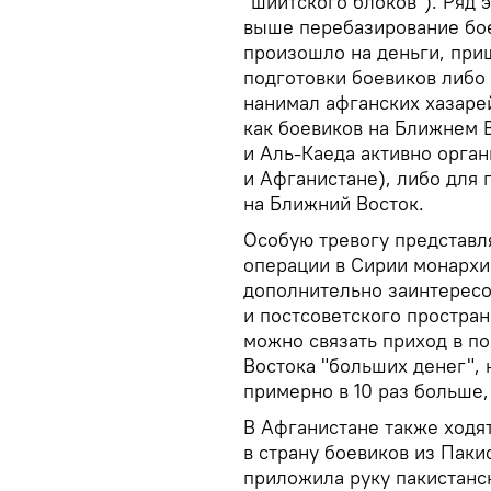
"шиитского блоков"). Ряд 
выше перебазирование бое
произошло на деньги, при
подготовки боевиков либо 
нанимал афганских хазаре
как боевиков на Ближнем В
и Аль-Каеда активно орга
и Афганистане), либо для
на Ближний Восток.
Особую тревогу представля
операции в Сирии монархи
дополнительно заинтересо
и постсоветского пространс
можно связать приход в п
Востока "больших денег", 
примерно в 10 раз больше,
В Афганистане также ходят
в страну боевиков из Пакис
приложила руку пакистанск