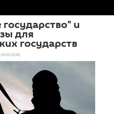
 государство" и
зы для
ких государств
9 09.03.2016
)