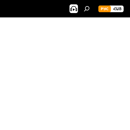
РУС
ՀԱՅ