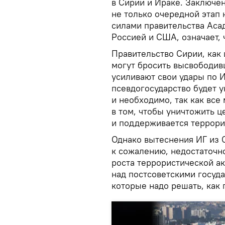
в Сирии и Ираке. Заключе
не только очередной этап 
силами правительства Аса
Россией и США, означает, 
Правительство Сирии, как 
могут бросить высвободив
усиливают свои удары по ИГ
псевдогосударство будет 
и необходимо, так как вс
в том, чтобы уничтожить ц
и поддерживается террори
Однако вытеснения ИГ из С
к сожалению, недостаточно
роста террористической ак
над постсоветскими госуд
которые надо решать, как 