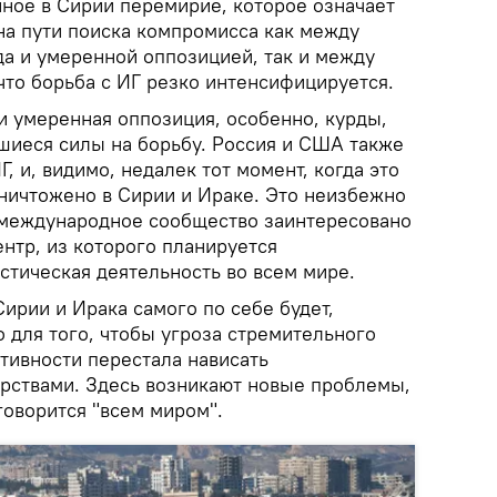
нное в Сирии перемирие, которое означает
на пути поиска компромисса как между
да и умеренной оппозицией, так и между
что борьба с ИГ резко интенсифицируется.
и умеренная оппозиция, особенно, курды,
шиеся силы на борьбу. Россия и США также
, и, видимо, недалек тот момент, когда это
уничтожено в Сирии и Ираке. Это неизбежно
е международное сообщество заинтересовано
ентр, из которого планируется
стическая деятельность во всем мире.
ирии и Ирака самого по себе будет,
 для того, чтобы угроза стремительного
тивности перестала нависать
арствами. Здесь возникают новые проблемы,
говорится "всем миром".