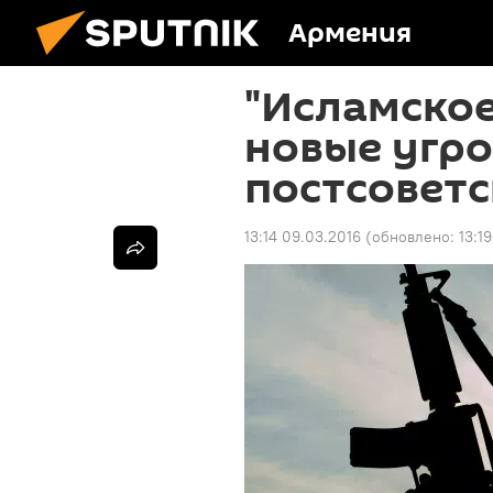
Армения
"Исламское
новые угро
постсоветс
13:14 09.03.2016
(обновлено:
13:1