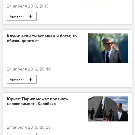
24 апреля 2016, 21:13
Армения
Премия Aurora Prize for Awakening Humanity
Аврора
Клуни: если ты успешен и богат, то
обязан делиться
24 апреля 2016, 20:40
Армения
Юрист: Париж может признать
независимость Карабаха
24 апреля 2016, 20:29