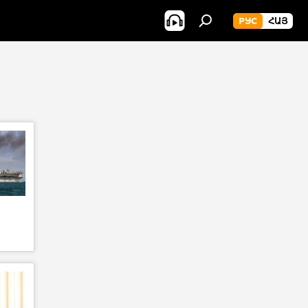
РУС
ՀԱՅ