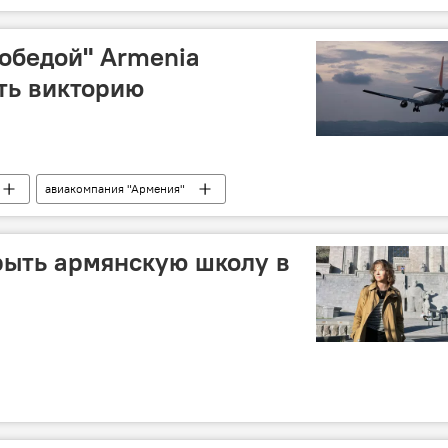
Победой" Armenia
ть викторию
авиакомпания "Армения"
рыть армянскую школу в