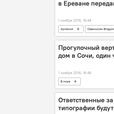
в Ереване переда
1 ноября 2016, 16:48
Армения
Ованнисян Влади
захват полка ППС в Ереване
Прогулочный верт
дом в Сочи, один 
1 ноября 2016, 16:46
В мире
Ответственные за
типографии буду