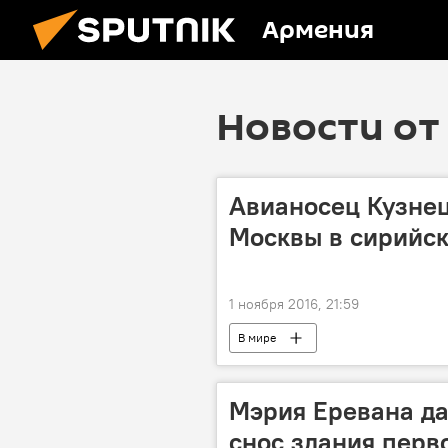
Армения
Новости от 
Авианосец Кузнец
Москвы в сирийс
1 ноября 2016, 21:59
В мире
Мэрия Еревана да
снос здания перв