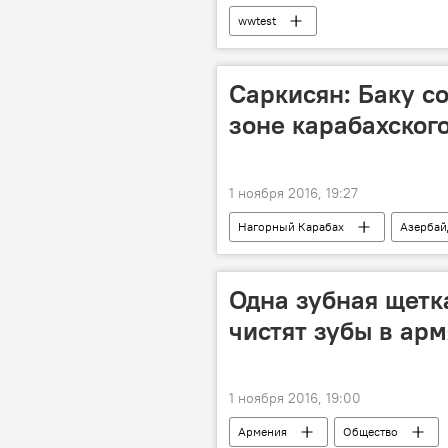
wwtest
Саркисян: Баку с
зоне карабахског
1 ноября 2016, 19:27
Нагорный Карабах
Азерба
напряженность на границе
Одна зубная щетк
чистят зубы в ар
1 ноября 2016, 19:00
Армения
Общество