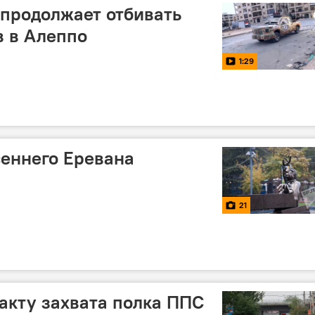
продолжает отбивать
в в Алеппо
1:29
еннего Еревана
21
акту захвата полка ППС