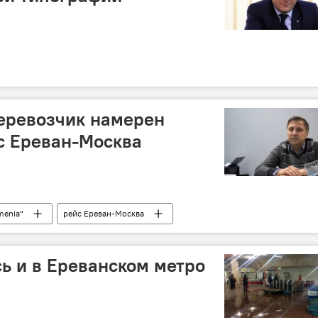
еревозчик намерен
с Ереван-Москва
menia"
рейс Ереван-Москва
ь и в Ереванском метро