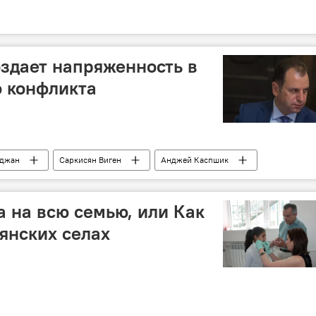
оздает напряженность в
о конфликта
йджан
Саркисян Виген
Анджей Каспшик
а на всю семью, или Как
мянских селах