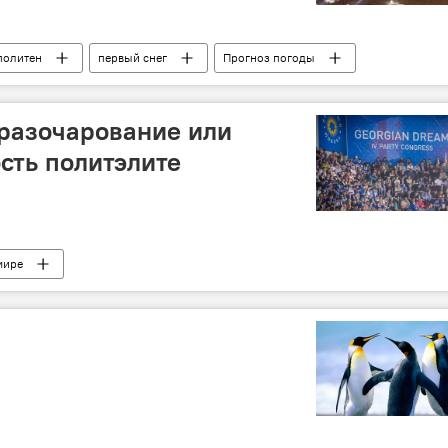
политен
первый снег
Прогноз погоды
 разочарование или
сть политэлите
мире