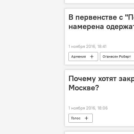
В первенстве с "
намерена одержа
1 ноября 2016, 18:41
Армения
Оганесян Роберт
авиакомпания-лоукостер "Победа"
Почему хотят зак
Москве?
1 ноября 2016, 18:06
Голос