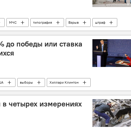
МЧС
типография
Взрыв
штраф
 до победы или ставка
ихся
ША
выборы
Хиллари Клинтон
 в четырех измерениях