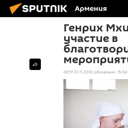
Армения
Генрих Мх
участие в
благотвор
мероприят
08:51 01.11.2016
(обновлено:
15:04