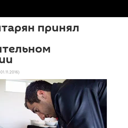
итарян принял
ительном
ии
 01.11.2016
)