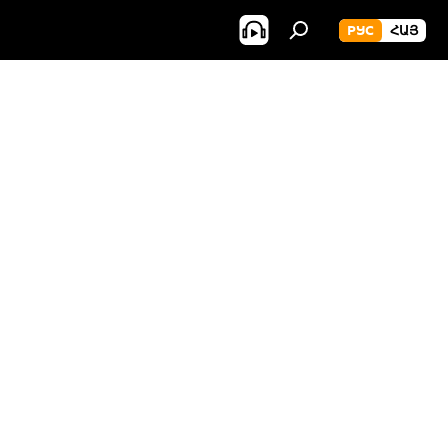
РУС
ՀԱՅ