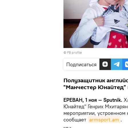
©
FB profile
Подписаться
Полузащитник англий
"Манчестер Юнайтед" п
ЕРЕВАН, 1 ноя — Sputnik.
Ха
Юнайтед" Генрих Мхитарян
мероприятии, устроенном к
сообщает
armsport.am
.