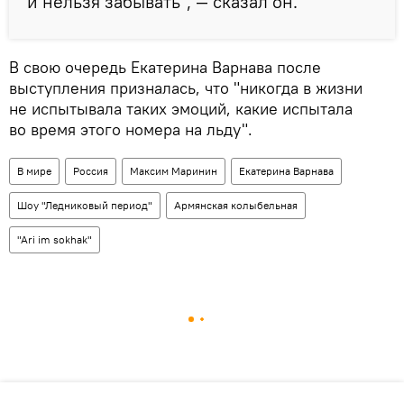
и нельзя забывать", — сказал он.
В свою очередь Екатерина Варнава после
выступления призналась, что "никогда в жизни
не испытывала таких эмоций, какие испытала
во время этого номера на льду".
В мире
Россия
Максим Маринин
Екатерина Варнава
Шоу "Ледниковый период"
Армянская колыбельная
"Ari im sokhak"