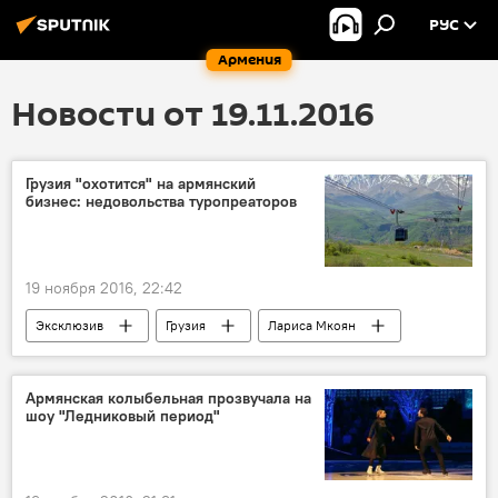
РУС
Армения
Новости от 19.11.2016
Грузия "охотится" на армянский
бизнес: недовольства туропреаторов
19 ноября 2016, 22:42
Эксклюзив
Грузия
Лариса Мкоян
турист
туризм
турпакет
Армянская колыбельная прозвучала на
шоу "Ледниковый период"