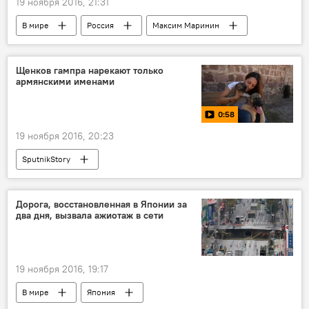
19 ноября 2016, 21:31
В мире
Россия
Максим Маринин
Екатерина Варнава
Шоу "Ледниковый период"
Щенков гампра нарекают только
армянскими именами
Армянская колыбельная
"Ari im sokhak"
0:58
19 ноября 2016, 20:23
SputnikStory
Кинологический союз Армении
Армянский волкодав
Гампр
Дорога, восстановленная в Японии за
два дня, вызвала ажиотаж в сети
волкодав
19 ноября 2016, 19:17
В мире
Япония