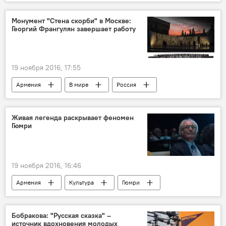
Восстановление дороги
Монумент "Стена скорби" в Москве:
Георгий Франгулян завершает работу
19 ноября 2016, 17:55
Армения
В мире
Россия
Культура
Москва
Георгий Франгулян
Живая легенда раскрывает феномен
Гюмри
Завершение работы над памятником
19 ноября 2016, 16:46
Армения
Культура
Гюмри
концерт в Гюмри
Тигран Мансурян
Бобракова: "Русская сказка" –
источник вдохновения молодых