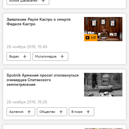
Асмик Шапахатян
Всемирный день ликвидации насилия в отношении женщин
Голос
семейное насилие
Заявление Рауля Кастро о смерти
Фиделя Кастро
1:17
26 ноября 2016, 15:49
Видео
Мультимедиа
Sputnik Армения просит откликнуться
очевидцев Спитакского
землетрясения
26 ноября 2016, 15:26
Армения
Общество
В мире
Sputnik Армения
Годовщина землетрясения в Армении