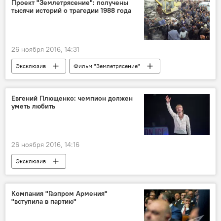
Проект "Землетрясение": получены
тысячи историй о трагедии 1988 года
Спитакское землетрясение
26 ноября 2016, 14:31
Эксклюзив
Фильм "Землетрясение"
проект "Землетрясение"
Спитакское землетрясение: как это было
Евгений Плющенко: чемпион должен
уметь любить
26 ноября 2016, 14:16
Эксклюзив
Компания "Газпром Армения"
"вступила в партию"