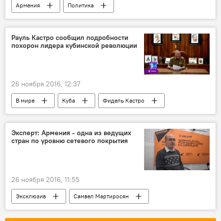
Армения
Политика
Карен Карапетян
Республиканская партия Армении
Рауль Кастро сообщил подробности
похорон лидера кубинской революции
вступление в ряды партии
26 ноября 2016, 12:37
В мире
Куба
Фидель Кастро
Рауль Кастро
Похороны
Эксперт: Армения - одна из ведущих
стран по уровню сетевого покрытия
26 ноября 2016, 11:55
Эксклюзив
Самвел Мартиросян
информация
Интернет