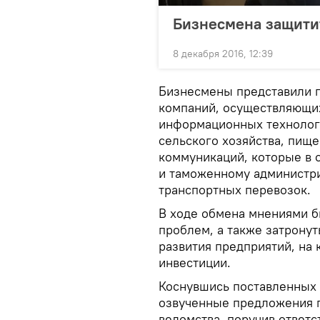
Бизнесмена защитит
8 декабря 2016, 12:39
Бизнесмены представили п
компаний, осуществляющих
информационных технологи
сельского хозяйства, пищ
коммуникаций, которые в 
и таможенному администр
транспортных перевозок.
В ходе обмена мнениями 
проблем, а также затрону
развития предприятий, на
инвестиции.
Коснувшись поставленных 
озвученные предложения п
ведомства, поручив ответ