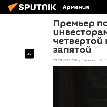
Армения
Премьер п
инвесторам
четвертой
запятой
20:28 21.12.2016
(обновлено:
20:31