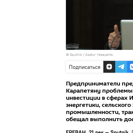
© Sputnik / Asatur Yesayants
Подписаться
Предприниматели пре
Карапетяну проблемы
инвестиции в сферах 
энергетики, сельского
промышленности, тра
обещал выполнить дос
ЕРЕВАН, 21 дек — Sputnik.
П