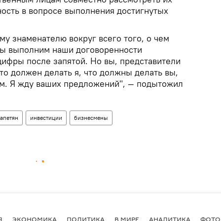
ность в вопросе выполнения достигнутых
у знаменателю вокруг всего того, о чем
 мы выполним наши договоренности
цифры после запятой. Но вы, представители
то должен делать я, что должны делать вы,
м. Я жду ваших предложений", — подытожил
апетян
инвестиции
бизнесмены
Я
ЭКОНОМИКА
ПОЛИТИКА
В МИРЕ
АНАЛИТИКА
ФОТО