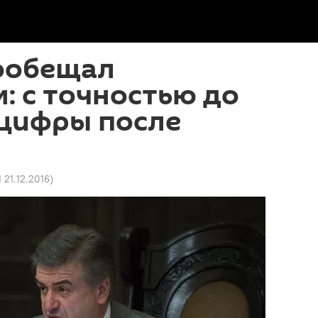
ообещал
: с точностью до
 цифры после
 21.12.2016
)