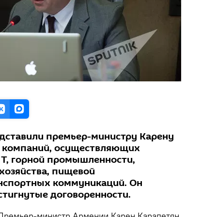
дставили премьер-министру Карену
 компаний, осуществляющих
ИТ, горной промышленности,
 хозяйства, пищевой
нспортных коммуникаций. Он
тигнутые договоренности.
ремьер-министр Армении Карен Карапетян