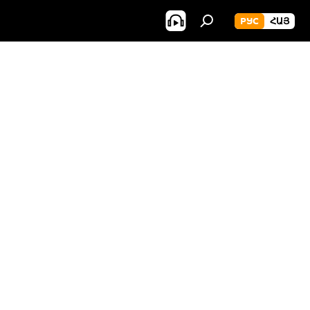
РУС
ՀԱՅ