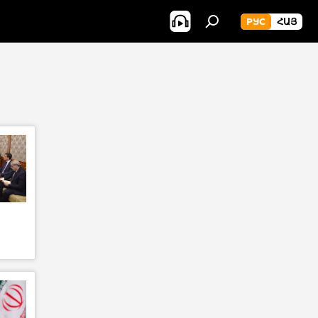
РУС
ՀԱՅ