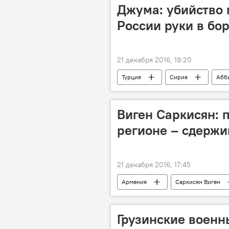
Джума: убийство 
России руки в бо
21 декабря 2016, 18:20
Турция
Сирия
Абб
Виген Саркисян: 
регионе – сдерж
21 декабря 2016, 17:45
Армения
Саркисян Виген
Грузинские военн