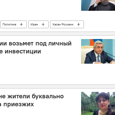
Политика
Иран
Хасан Роухани
абахский конфликт
ии возьмет под личный
е инвестиции
не жители буквально
а приезжих