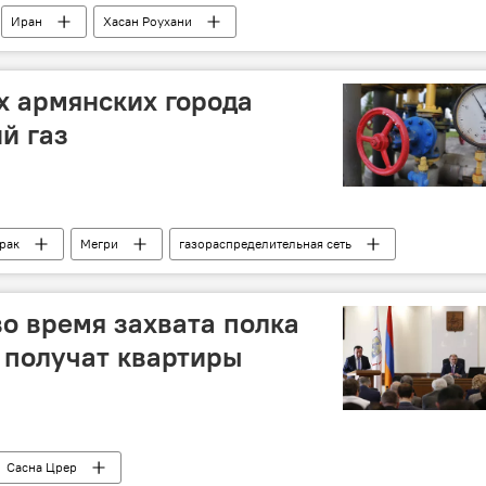
Иран
Хасан Роухани
х армянских города
й газ
рак
Мегри
газораспределительная сеть
о время захвата полка
 получат квартиры
Сасна Црер