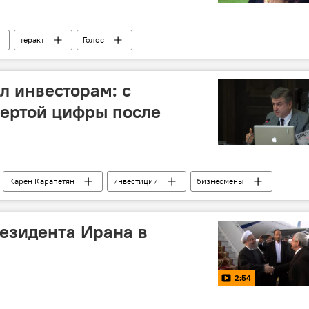
теракт
Голос
 инвесторам: с
вертой цифры после
Карен Карапетян
инвестиции
бизнесмены
езидента Ирана в
2:54