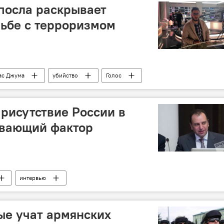
посла раскрывает
рьбе с терроризмом
ас Джума
убийство
Голос
присутствие России в
ивающий фактор
интервью
ые учат армянских