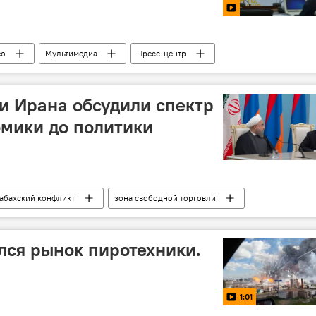
ео
Мультимедиа
Пресс-центр
и Ирана обсудили спектр
омики до политики
абахский конфликт
зона свободной торговли
оре"
лся рынок пиротехники.
1:01