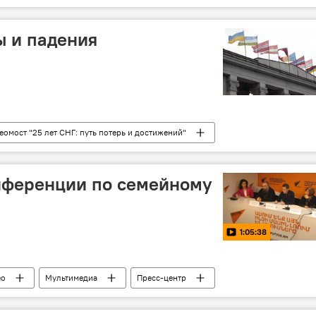
ы и падения
еомост "25 лет СНГ: путь потерь и достижений"
нференции по семейному
1:05:38
ео
Мультимедиа
Пресс-центр