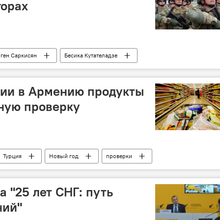
горах
ген Саркисян
Бесика Кутателадзе
военные
министр обороны
ции в Армению продукты
ную проверку
Турция
Новый год
проверки
 "25 лет СНГ: путь
ний"