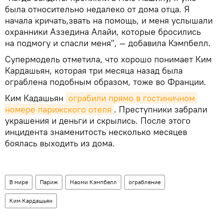
была относительно недалеко от дома отца. Я
начала кричать,звать на помощь, и меня услышали
охранники Аззедина Алайи, которые бросились
на подмогу и спасли меня", — добавила Кэмпбелл.
Супермодель отметила, что хорошо понимает Ким
Кардашьян, которая три месяца назад была
ограблена подобным образом, тоже во Франции.
Ким Кадашьян
ограбили прямо в гостиничном 
номере парижского отеля
. Преступники забрали
украшения и деньги и скрылись. После этого
инцидента знаменитость несколько месяцев
боялась выходить из дома.
В мире
Париж
Наоми Кэмпбелл
ограбление
Ким Кардашьян