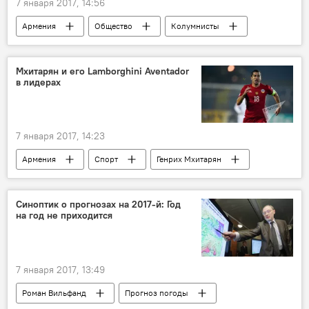
7 января 2017, 14:56
Армения
Общество
Колумнисты
Мхитарян и его Lamborghini Aventador
в лидерах
7 января 2017, 14:23
Армения
Спорт
Генрих Мхитарян
"Манчестер Юнайтед"
список крутых тачек
Синоптик о прогнозах на 2017-й: Год
на год не приходится
7 января 2017, 13:49
Роман Вильфанд
Прогноз погоды