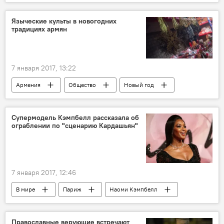
Голос
Языческие культы в новогодних
традициях армян
7 января 2017, 13:22
Армения
Общество
Новый год
Этот Новый год
обряды
традиция
Супермодель Кэмпбелл рассказала об
ограблении по "сценарию Кардашьян"
7 января 2017, 12:46
В мире
Париж
Наоми Кэмпбелл
ограбление
Ким Кардашьян
Православные верующие встречают