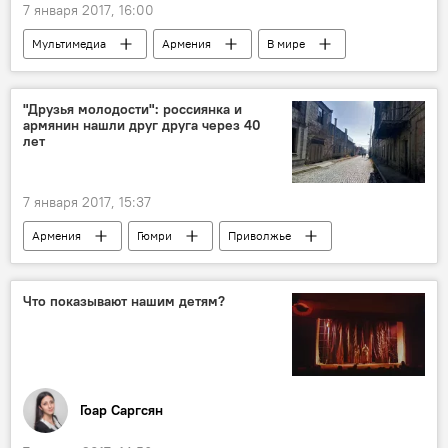
7 января 2017, 16:00
Мультимедиа
Армения
В мире
Новый год
фильмы
тест
"Друзья молодости": россиянка и
армянин нашли друг друга через 40
лет
7 января 2017, 15:37
Армения
Гюмри
Приволжье
землетрясение
Что показывают нашим детям?
Гоар Саргсян