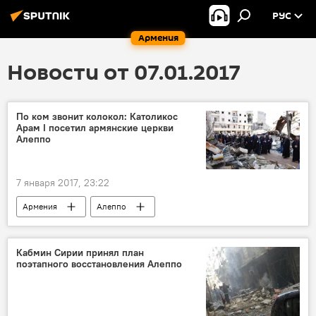
РУС
Армения
Новости от 07.01.2017
По ком звонит колокол: Католикос
Арам I посетил армянские церкви
Алеппо
7 января 2017, 23:22
Армения
Алеппо
Киликийский Католикос Армянской Апостольской церкви Арам I
церкви
Кабмин Сирии принял план
поэтапного восстановления Алеппо