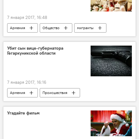
7 января 2017, 16:48
Армения
Общество
мигранты
Франция
Новый год
Рождество
Убит сын вице-губернатора
Гегаркуникской области
7 января 2017, 16:16
Армения
Происшествия
Гегаркуникская область
Айк Акопян
убийство
сын вице-губернатора
Угадайте фильм