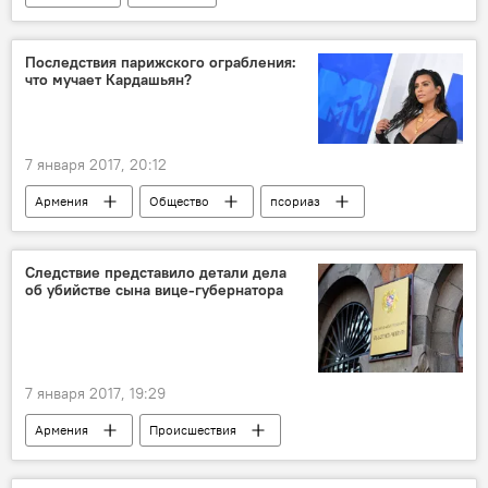
закрытие программы "Угадай мелодию"
скандал
нацистское приветствие
Последствия парижского ограбления:
что мучает Кардашьян?
7 января 2017, 20:12
Армения
Общество
псориаз
кожное заболевание
Ким Кардашьян
Следствие представило детали дела
об убийстве сына вице-губернатора
7 января 2017, 19:29
Армения
Происшествия