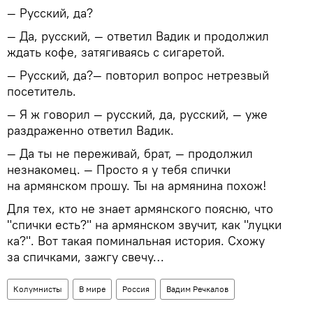
— Русский, да?
— Да, русский, — ответил Вадик и продолжил
ждать кофе, затягиваясь с сигаретой.
— Русский, да?— повторил вопрос нетрезвый
посетитель.
— Я ж говорил — русский, да, русский, — уже
раздраженно ответил Вадик.
— Да ты не переживай, брат, — продолжил
незнакомец. — Просто я у тебя спички
на армянском прошу. Ты на армянина похож!
Для тех, кто не знает армянского поясню, что
"спички есть?" на армянском звучит, как "луцки
ка?". Вот такая поминальная история. Схожу
за спичками, зажгу свечу…
Колумнисты
В мире
Россия
Вадим Речкалов