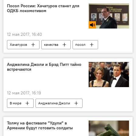
Анастасия Стоцкая
Посол России: Хачатуров станет для
ОДКБ локомотивом
12 мая 2017, 16:40
Хачатуров
качества
посол
генсек
Голос
Иван Волынкин
Анджелина Джоли и Брэд Питт тайно
встречаются
12 мая 2017, 16:19
В мире
Анджелина Джоли
Брэд Питт
отношения
Толму на фестивале "Удули" в
Армении будут готовить солдаты