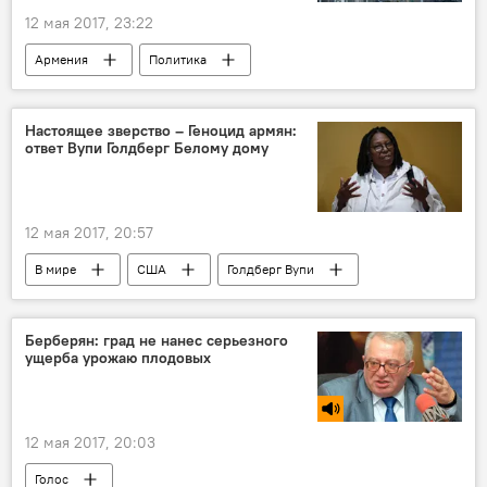
12 мая 2017, 23:22
Армения
Политика
Настоящее зверство – Геноцид армян:
ответ Вупи Голдберг Белому дому
12 мая 2017, 20:57
В мире
США
Голдберг Вупи
геноцид
эфир
заявление
актриса
Берберян: град не нанес серьезного
ущерба урожаю плодовых
12 мая 2017, 20:03
Голос