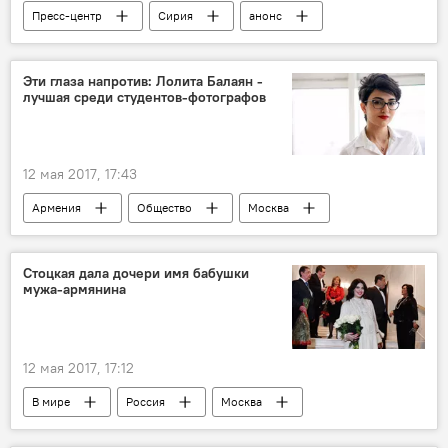
Пресс-центр
Сирия
анонс
неконфликтные зоны
пресс-конференция
Эти глаза напротив: Лолита Балаян -
лучшая среди студентов-фотографов
12 мая 2017, 17:43
Армения
Общество
Москва
Лолита Шейдлин Бабаян
конкурс CHIC STUDENT AWARDS
Стоцкая дала дочери имя бабушки
мужа-армянина
12 мая 2017, 17:12
В мире
Россия
Москва
дочь
рождение
имя