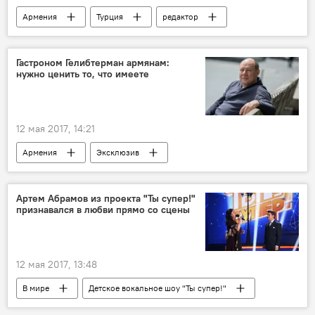
Армения
Турция
редактор
армяно-турецкие исследования
программа
Грант Динк
Гастроном Гелибтерман армянам:
нужно ценить то, что имеете
12 мая 2017, 14:21
Армения
Эксклюзив
Леонид Гелиптерман
вино
виноделие
сомелье
Артем Абрамов из проекта "Ты супер!"
признавался в любви прямо со сцены
12 мая 2017, 13:48
В мире
Детское вокальное шоу "Ты супер!"