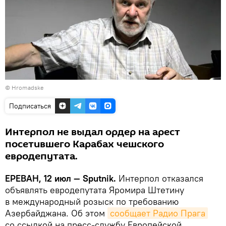
©
Hromadske
Подписаться
Интерпол не выдал ордер на арест
посетившего Карабах чешского
евродепутата.
ЕРЕВАН, 12 июл — Sputnik.
Интерпол отказался
объявлять евродепутата Яромира Штетину
в международный розыск по требованию
Азербайджана. Об этом
сообщает Радио Прага
со ссылкой на пресс-службу Европейской