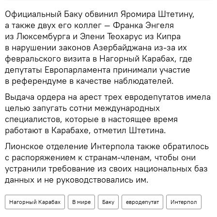
Официальный Баку обвинил Яромира Штетину,
а также двух его коллег — Франка Энгеля
из Люксембурга и Элени Теохарус из Кипра
в нарушении законов Азербайджана из-за их
февральского визита в Нагорный Карабах, где
депутаты Европарламента принимали участие
в референдуме в качестве наблюдателей.
Выдача ордера на арест трех евродепутатов имела
целью запугать сотни международных
специалистов, которые в настоящее время
работают в Карабахе, отметил Штетина.
Лионское отделение Интерпола также обратилось
с распоряжением к странам-членам, чтобы они
устранили требование из своих национальных баз
данных и не руководствовались им.
Нагорный Карабах
В мире
Баку
евродепутат
Интерпол