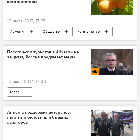
комментаторы
12 июля 2017, 17:27
Армения
Общество
комментатро
азербайджанцы
Спорт
абрикос
толма
армяне
Посол: если туристов в Абхазии не
защитят, Россия продумает меры
12 июля 2017, 17:06
Голос
Armenia поддержит ветеранов:
льготные билеты для бывших
авиаторов