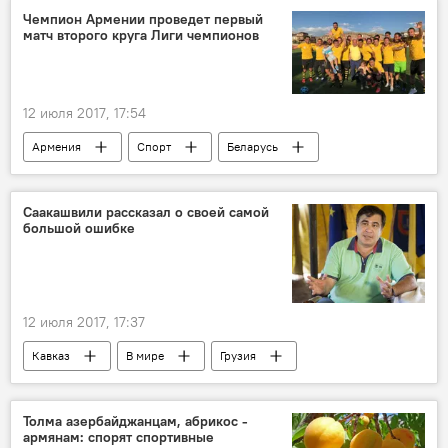
Чемпион Армении проведет первый
матч второго круга Лиги чемпионов
12 июля 2017, 17:54
Армения
Спорт
Беларусь
Борисов
матч
Лига чемпионов
второй раунд
ФК Алашкерт
БАТЭ
Cаакашвили рассказал о своей самой
большой ошибке
12 июля 2017, 17:37
Кавказ
В мире
Грузия
Саакашвили Михаил
ошибки
Толма азербайджанцам, абрикос -
армянам: спорят спортивные