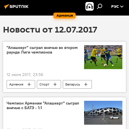
РУС
Армения
Новости от 12.07.2017
"Алашкерт" сыграл вничью во втором
раунде Лиги чемпионов
12 июля 2017, 23:56
Армения
Спорт
Беларусь
Борисов
БАТЭ
Лига чемпионов
матч
квалификация
ФК Алашкерт
Чемпион Армении "Алашкерт" сыграл
вничью с БАТЭ - 1:1