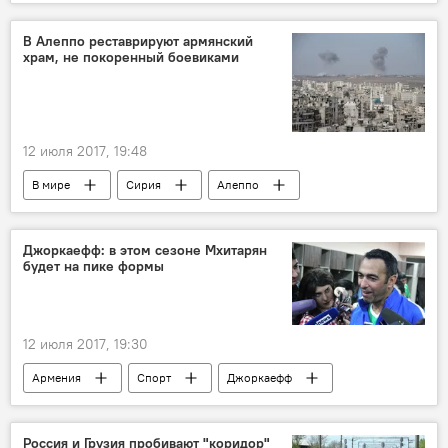
евродепутат
Интерпол
В Алеппо реставрируют армянский
храм, не покоренный боевиками
12 июля 2017, 19:48
В мире
Сирия
Алеппо
реставрация
храм
Джоркаефф: в этом сезоне Мхитарян
будет на пике формы
12 июля 2017, 19:30
Армения
Спорт
Джоркаефф
интервью
футболист
Россия и Грузия пробивают "коридор"