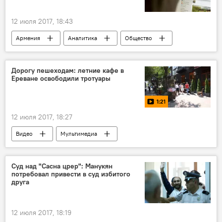
12 июля 2017, 18:43
Армения
Аналитика
Общество
соцсети
Facebook
трафик
СМИ
Интернет
Дорогу пешеходам: летние кафе в
Ереване освободили тротуары
1:21
12 июля 2017, 18:27
Видео
Мультимедиа
Суд над "Сасна црер": Манукян
потребовал привести в суд избитого
друга
12 июля 2017, 18:19