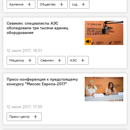
Армения
Общество
суд
Сасна Црер
Севикян: специалисты АЭС
обследовали три тысячи единиц
оборудования
12 июля 2017, 18:01
Мецамор
Севикян
АЭС
Армянская атомная электрическая станция
Голос
Пресс-конференция к предстоящему
конкурсу "Миссис Европа-2017"
12 июля 2017, 17:55
Пресс-центр