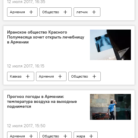
12 июля 2017, 16:35
Армения
Общество
летчик
Armenia
авиатор
билеты
льготы
Иранское общество Красного
Полумесяца хочет открыть лечебницу
Авиакомпания Armenia: рейсы и направления
в Армении
12 июля 2017, 16:15
Кавказ
Армения
Общество
В мире
Иранское обществе Красного полумесяца
Прогноз погоды в Армении:
температура воздуха на выходные
открытие
лечебница
поднимется
12 июля 2017, 15:50
Армения
Общество
жара