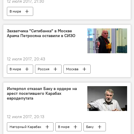
12 июля 2017, 21:30
В мире
Захватчика "Ситибанка" в Москве
Арама Петросяна оставили в СИЗО
12 июля 2017, 20:43
В мире
Россия
Москва
захват
расследование
суд
банк
Интерпол отказал Баку в ордере на
арест посетившего Карабах
евродепутата
12 июля 2017, 20:13
Нагорный Карабах
В мире
Баку