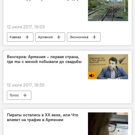
12 июля 2017, 19:03
Кавказ
Армения
Экономика
Общество
В мире
Политика
Грузия
Осетия
Абхазия
Венгеров: Армения – первая страна,
где мы с женой побывали до свадьбы
12 июля 2017, 18:50
Голос
Пираты остались в ХХ веке, или Что
влияет на трафик в Армении