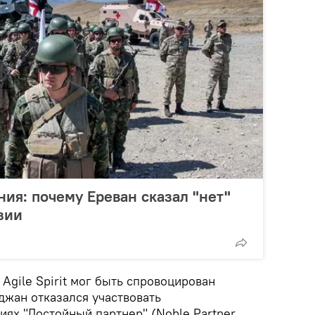
ния: почему Ереван сказал "нет"
зии
 Agile Spirit мог быть спровоцирован
джан отказался участвовать
иях "Достойный партнер" (Noble Partner