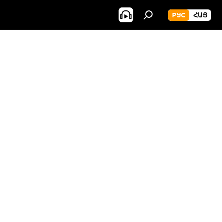
РУС
ՀԱՅ