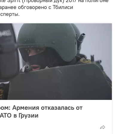
e Spirit (Проворный дух) 2017 на полигоне
аранее обговорено с Тбилиси
ксперты.
ом: Армения отказалась от
АТО в Грузии