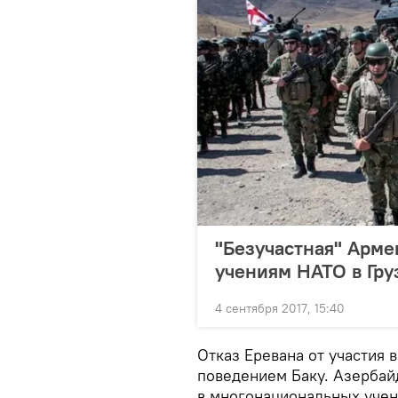
"Безучастная" Арме
учениям НАТО в Гру
4 сентября 2017, 15:40
Отказ Еревана от участия в
поведением Баку. Азербай
в многонациональных учен