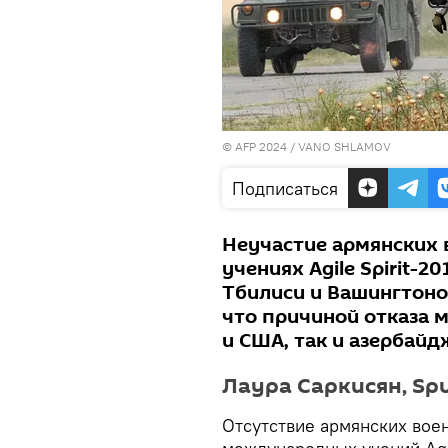
© AFP 2024 / VANO SHLAMOV
Подписаться
Неучастие армянских
учениях Agile Spirit-2
Тбилиси и Вашингтоно
что причиной отказа м
и США, так и азербайд
Лаура Саркисян, Spu
Отсутствие армянских во