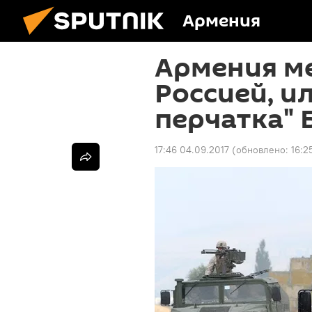
Армения
Армения м
Россией, и
перчатка" 
17:46 04.09.2017
(обновлено:
16:2