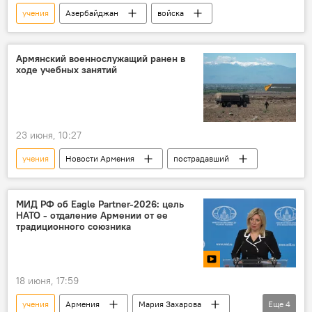
учения
Азербайджан
войска
Армянский военнослужащий ранен в
ходе учебных занятий
23 июня, 10:27
учения
Новости Армения
пострадавший
МИД РФ об Eagle Partner-2026: цель
НАТО - отдаление Армении от ее
традиционного союзника
18 июня, 17:59
учения
Армения
Мария Захарова
Еще
4