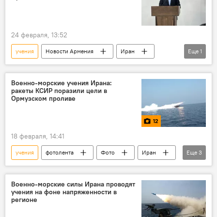
24 февраля, 13:52
учения
Новости Армения
Иран
Еще
1
посол
Военно-морские учения Ирана:
ракеты КСИР поразили цели в
Ормузском проливе
12
18 февраля, 14:41
учения
фотолента
Фото
Иран
Еще
3
КСИР
Персидский залив
Ормузский пролив
Военно-морские силы Ирана проводят
учения на фоне напряженности в
регионе