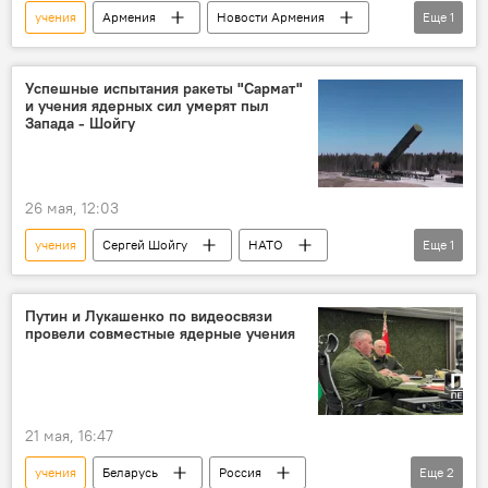
учения
Армения
Новости Армения
Еще
1
НАТО
Успешные испытания ракеты "Сармат"
и учения ядерных сил умерят пыл
Запада - Шойгу
26 мая, 12:03
учения
Сергей Шойгу
НАТО
Еще
1
Запад
Путин и Лукашенко по видеосвязи
провели совместные ядерные учения
21 мая, 16:47
учения
Беларусь
Россия
Еще
2