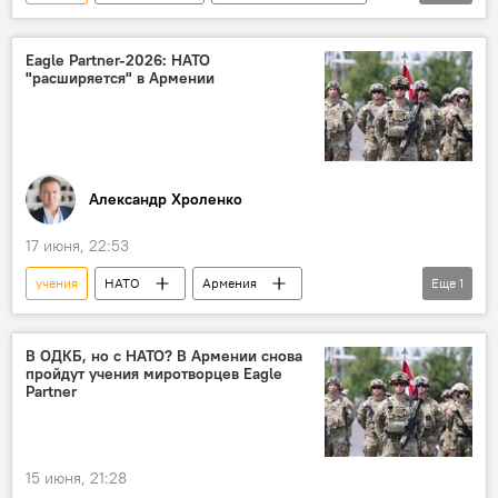
НАТО
Политика
Новости Армения
Видео
Eagle Partner-2026: НАТО
"расширяется" в Армении
Александр Хроленко
17 июня, 22:53
учения
НАТО
Армения
Еще
1
Колумнисты
В ОДКБ, но с НАТО? В Армении снова
пройдут учения миротворцев Eagle
Partner
15 июня, 21:28