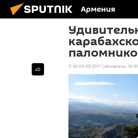
Армения
Удивительн
карабахско
паломнико
11:36 09.09.2017
(обновлено:
16:1