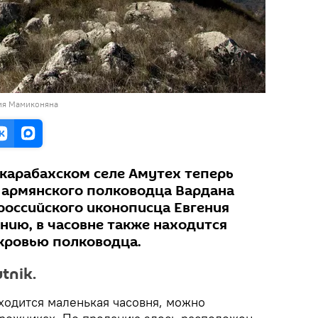
ния Мамиконяна
карабахском селе Амутех теперь
 армянского полководца Вардана
российского иконописца Евгения
нию, в часовне также находится
кровью полководца.
tnik.
аходится маленькая часовня, можно