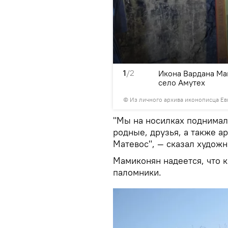
1
/2
Икона Вардана М
село Амутех
© Из личного архива иконописца Е
"Мы на носилках поднимали
родные, друзья, а также а
Матевос", — сказал художн
Мамиконян надеется, что к
паломники.