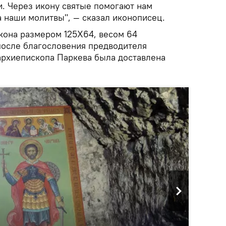
и. Через икону святые помогают нам
а наши молитвы", — сказал иконописец.
икона размером 125X64, весом 64
 после благословения предводителя
рхиепископа Паркева была доставлена