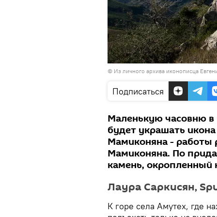
© Из личного архива иконописца Евге
Подписаться
Маленькую часовню в 
будет украшать икона
Мамиконяна - работы 
Мамиконяна. По прида
камень, окропленный 
Лаура Саркисян, Spu
К горе села Амутех, где н