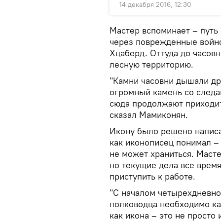
14 декабря 2016, 12:30
Мастер вспоминает – путь
через поврежденные войно
Хцаберд. Оттуда до часов
лесную территорию.
"Камни часовни дышали др
огромный камень со следа
сюда продолжают приходит
сказал Мамиконян.
Икону было решено написат
как иконописец понимал – 
не может храниться. Масте
но текущие дела все время
приступить к работе.
"С началом четырехдневной
полководца необходимо как
как икона – это не просто