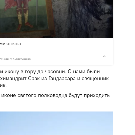
2
/2
амиконяна
вгения Мамиконяна
© Из лич
 икону в гору до часовни. С нами были
рхимандрит Саак из Гандзасара и священник
ик.
 иконе святого полководца будут приходить