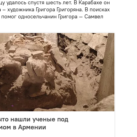
у удалось спустя шесть лет. В Карабахе он
а – художника Григора Григоряна. В поисках
у помог односельчанин Григора — Самвел
что нашли ученые под
мом в Армении