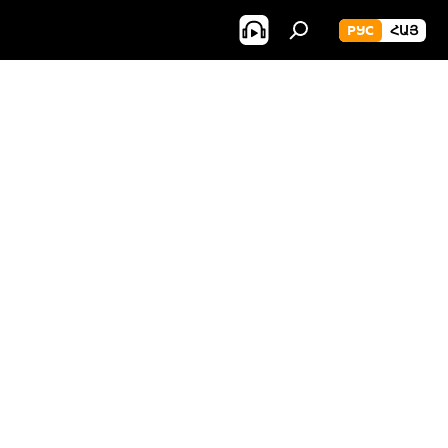
РУС
ՀԱՅ