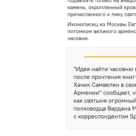
подъехать только на внед
камень, окропленный кров
причисленного к лику свят
Иконописец из Москвы Ев
потомком великого армянс
часовни.
"Идея найти часовню 
после прочтения книги
Хачик Самвелян в сво
Армении" сообщает, ч
как святыня огромны
полководца Вардана М
с корреспондентом S