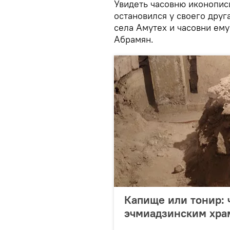
Увидеть часовню иконописц
остановился у своего друг
села Амутех и часовни ем
Абрамян.
Капище или тонир: 
эчмиадзинским хра