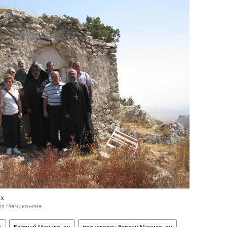
ех
ния Мамиконяна
х
Евгений Мамиконян
полководец Вардан Мамиконян