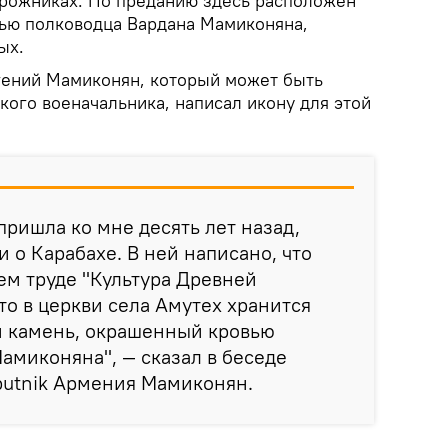
орожниках. По преданию здесь расположен
ью полководца Вардана Мамиконяна,
ых.
гений Мамиконян, который может быть
кого военачальника, написал икону для этой
пришла ко мне десять лет назад,
 о Карабахе. В ней написано, что
ем труде "Культура Древней
то в церкви села Амутех хранится
й камень, окрашенный кровью
амиконяна", — сказал в беседе
putnik Армения Мамиконян.