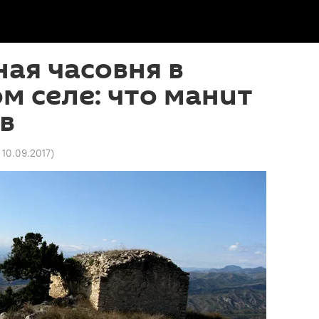
ая часовня в
м селе: что манит
в
0 10.09.2017
)