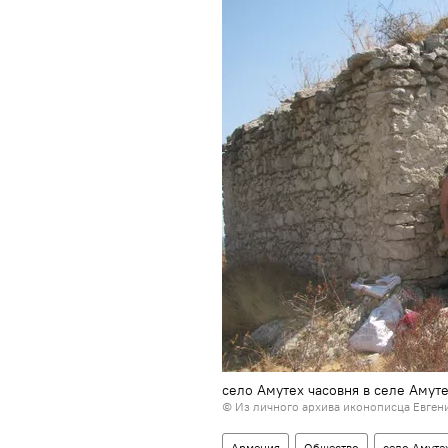
село Амутех часовня в селе Амут
© Из личного архива иконописца Евге
Армения
Общество
село Амуте