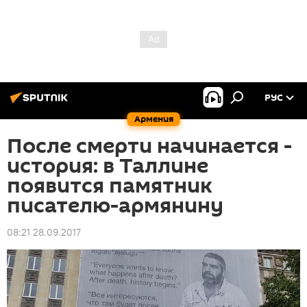
РУС
Армения
После смерти начинается -
история: в Таллине
появится памятник
писателю-армянину
08:21 28.09.2017