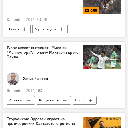
0:55
15 ноября 2017, 20:06
Видео
Мультимедиа
Турок может вытеснить Мики из
"Манчестера": почему Мхитарян круче
Озила
Хачик Чахоян
15 ноября 2017, 19:25
Армения
Колумнисты
Спорт
Футболист Генрих Мхитарян: матчи за МЮ и сборную
Егорченков: Эрдоган играет на
противоречиях Кавказского региона