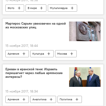
15 ноября 2017, 18:58
Фото
В мире
Мультимедиа
Мартирос Сарьян увековечен на одной
из московских улиц
15 ноября 2017, 18:44
Армения
Культура
Москва
Мартирос Сарьян
открытие
мемориальная доска
Ереван в иранской тени: Израиль
перешагнет через любые армянские
интересы?
15 ноября 2017, 18:34
Армения
Аналитика
Политика