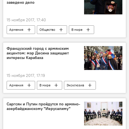
заведено дело
15 ноября 2017, 17:40
Армения
Общество
В мире
Россия
Армен Джигарханян
прослушка
Французский город с армянским
акцентом: мэр Десина защищает
Драма в семье Армена Джигарханяна
интересы Карабаха
15 ноября 2017, 17:19
Армения
В мире
Эксклюзив
Интересные факты об Армении и армянах
Саргсян и Путин пройдутся по армяно-
азербайджанскому "Иерусалиму"