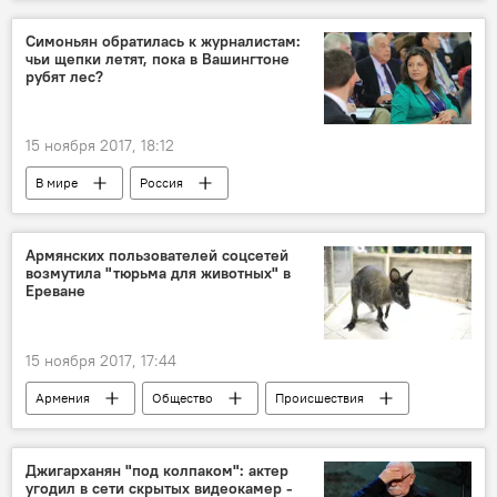
Отношения Армении и Израиля
Симоньян обратилась к журналистам:
чьи щепки летят, пока в Вашингтоне
рубят лес?
15 ноября 2017, 18:12
В мире
Россия
Армянских пользователей соцсетей
возмутила "тюрьма для животных" в
Ереване
15 ноября 2017, 17:44
Армения
Общество
Происшествия
Культура
Узники армянских ресторанов - животные в неволе
Джигарханян "под колпаком": актер
угодил в сети скрытых видеокамер -