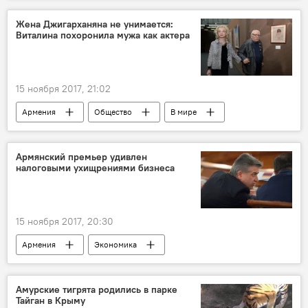
Жена Джигарханяна не унимается:
Виталина похоронила мужа как актера
15 ноября 2017, 21:02
Армения
Общество
В мире
Россия
Виталина Цымбалюк-Романовская
семейная драма
Армянский премьер удивлен
налоговыми ухищрениями бизнеса
Драма в семье Армена Джигарханяна
15 ноября 2017, 20:30
Армения
Экономика
Карен Карапетян
налоги
бизнес
Амурские тигрята родились в парке
Тайган в Крыму