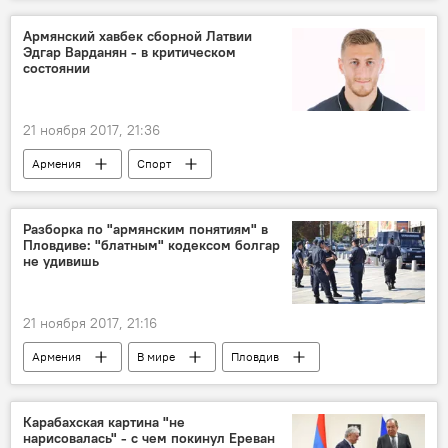
Армянский хавбек сборной Латвии
Эдгар Варданян - в критическом
состоянии
21 ноября 2017, 21:36
Армения
Спорт
Разборка по "армянским понятиям" в
Пловдиве: "блатным" кодексом болгар
не удивишь
21 ноября 2017, 21:16
Армения
В мире
Пловдив
поянтия
кодекс
Карабахская картина "не
нарисовалась" - с чем покинул Ереван