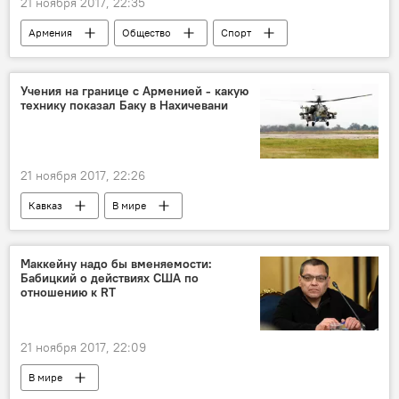
21 ноября 2017, 22:35
Армения
Общество
Спорт
Березовский
роман
Sputnik
Учения на границе с Арменией - какую
технику показал Баку в Нахичевани
21 ноября 2017, 22:26
Кавказ
В мире
Маккейну надо бы вменяемости:
Бабицкий о действиях США по
отношению к RT
21 ноября 2017, 22:09
В мире