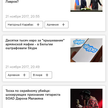
Лавров?
21 ноября 2017, 20:55
Нагорный Карабах
Армения
Аналитика
Политика
Визит Лаврова в Ереван
Десятки тысяч евро за "крышевание"
армянской мафии - в Бельгии
оштрафовали Skype
21 ноября 2017, 20:49
Армения
В мире
Тоска по серийному убийце:
шокирующее признание гитариста
SOAD Дарона Малакяна