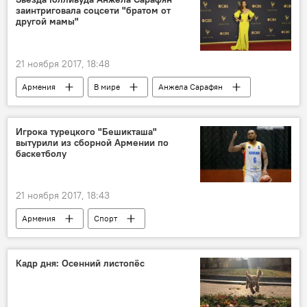
заинтриговала соцсети "братом от
другой мамы"
21 ноября 2017, 18:48
Армения
В мире
Анжела Сарафян
брат
Американская актриса Анжела Сарафян
Игрока турецкого "Бешикташа"
вытурили из сборной Армении по
соцсети
баскетболу
21 ноября 2017, 18:43
Армения
Спорт
Кадр дня: Осенний листопёс