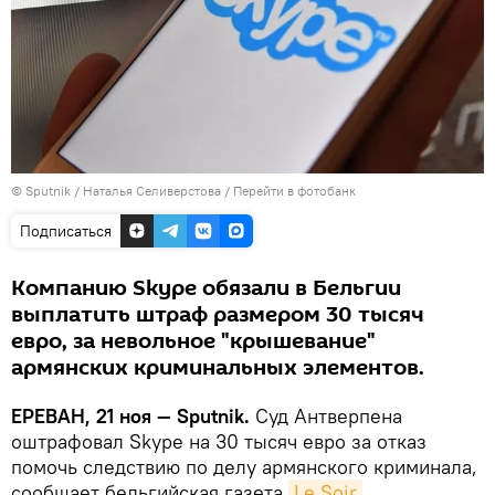
© Sputnik / Наталья Селиверстова
/
Перейти в фотобанк
Подписаться
Компанию Skype обязали в Бельгии
выплатить штраф размером 30 тысяч
евро, за невольное "крышевание"
армянских криминальных элементов.
ЕРЕВАН, 21 ноя — Sputnik.
Суд Антверпена
оштрафовал Skype на 30 тысяч евро за отказ
помочь следствию по делу армянского криминала,
сообщает бельгийская газета
Le Soir
.