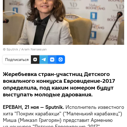
© Sputnik / Aram Nersesyan
Подписаться
Жеребьевка стран-участниц Детского
вокального конкурса Евровидение-2017
определила, под каким номером будут
выступать молодые дарования.
ЕРЕВАН, 21 ноя — Sputnik.
Исполнитель известного
хита "Покрик карабахци" ("Маленький карабахец")
Миша (Микаэл Григорян) представит Армению
на конкурсе "Детское Евровидение-2017"