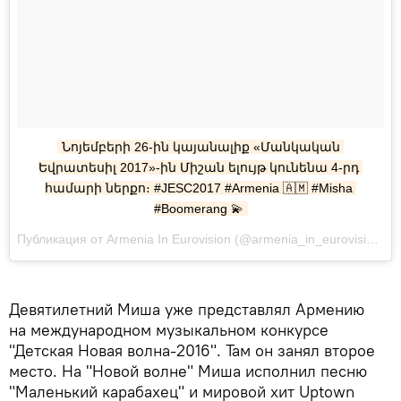
Նոյեմբերի 26-ին կայանալիք «Մանկական 
Եվրատեսիլ 2017»-ին Միշան ելույթ կունենա 4-րդ 
համարի ներքո։ #JESC2017 #Armenia 🇦🇲 #Misha 
#Boomerang 💫
Публикация от Armenia In Eurovision (@armenia_in_eurovision) Ноя 20 2017 в 11:44 PST
Девятилетний Миша уже представлял Армению
на международном музыкальном конкурсе
"Детская Новая волна-2016". Там он занял второе
место. На "Новой волне" Миша исполнил песню
"Маленький карабахец" и мировой хит Uptown