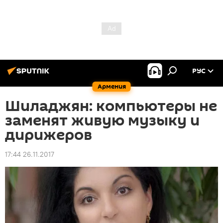
РУС
Армения
Шиладжян: компьютеры не
заменят живую музыку и
дирижеров
17:44 26.11.2017