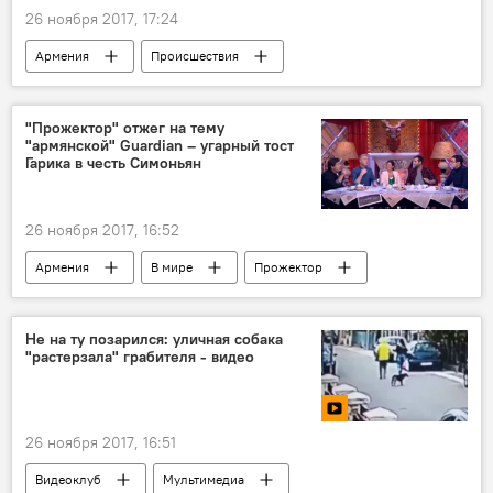
26 ноября 2017, 17:24
Армения
Происшествия
Драма в семье Армена Джигарханяна
"Прожектор" отжег на тему
"армянской" Guardian – угарный тост
Гарика в честь Симоньян
26 ноября 2017, 16:52
Армения
В мире
Прожектор
Guardian
Маргарита Симоньян
Не на ту позарился: уличная собака
"растерзала" грабителя - видео
26 ноября 2017, 16:51
Видеоклуб
Мультимедиа