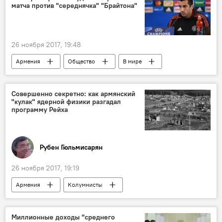
матча против "середнячка" "Брайтона"
26 ноября 2017, 19:48
Армения
Общество
В мире
Спорт
Футболист Генрих Мхитарян: матчи за МЮ и сборную
Совершенно секретно: как армянский
"кулак" ядерной физики разгадал
программу Рейха
Рубен Гюльмисарян
26 ноября 2017, 19:19
Армения
Колумнисты
Интересные факты об Армении и армянах
Миллионные доходы "среднего