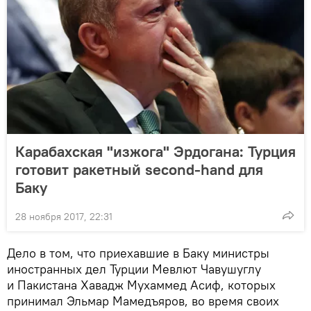
Карабахская "изжога" Эрдогана: Турция
готовит ракетный second-hand для
Баку
28 ноября 2017, 22:31
Дело в том, что приехавшие в Баку министры
иностранных дел Турции Мевлют Чавушуглу
и Пакистана Хавадж Мухаммед Асиф, которых
принимал Эльмар Мамедъяров, во время своих