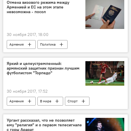
Отмена визового режима между
Арменией и ЕС на этом этапе
невозможна - посол
30 ноября 2017, 18:00
Армения
Политика
Яркий и целеустремленный:
армянский защитник признан лучшим
футболистом "Торпедо"
30 ноября 2017, 17:52
Армения
В мире
Спорт
Камо Ованнисян
клуб
Торпедо
Ургант рассказал, что не позволяет
ему "религия" и о первом телесигнале
с горы Арарат