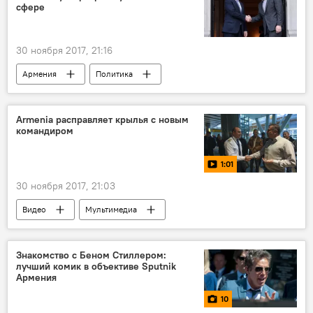
сфере
30 ноября 2017, 21:16
Армения
Политика
Armenia расправляет крылья с новым
командиром
1:01
30 ноября 2017, 21:03
Видео
Мультимедиа
Авиакомпания Armenia: рейсы и направления
Знакомство с Беном Стиллером:
лучший комик в объективе Sputnik
Армения
10