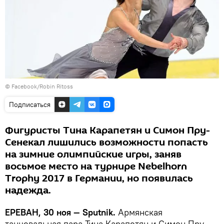
©
Facebook/Robin Ritoss
Подписаться
Фигуристы Тина Карапетян и Симон Пру-
Сенекал лишились возможности попасть
на зимние олимпийские игры, заняв
восьмое место на турнире Nebelhorn
Trophy 2017 в Германии, но появилась
надежда.
ЕРЕВАН, 30 ноя — Sputnik.
Армянская
танцевальная пара Тина Карапетян и Симон Пру-