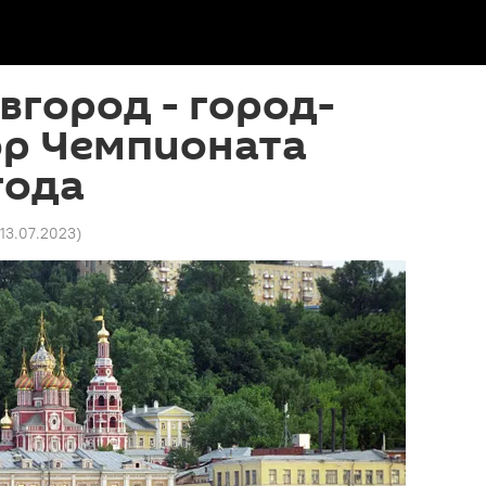
город - город-
ор Чемпионата
года
 13.07.2023
)