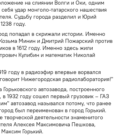
оложение на слиянии Волги и Оки, одним
 себя удар монголо-татарского нашествия
теля. Судьбу города разделил и Юрий
1238 году.
од попадал в скрижали истории. Именно
 Козьма Минин и Дмитрий Пожарский против
иков в 1612 году. Именно здесь жили
трович Кулибин и математик Николай
919 году в радиоэфир впервые ворвался
 говорит Нижегородская радиолаборатория!"
 Горьковского автозавода, построенного
., в 1932 году сошел первый грузовик – ГАЗ
им" автозавод назывался потому, что ранее
город был переименован в город Горький.
е творческой деятельности знаменитого
ителя Алексея Максимовича Пешкова,
 Максим Горький.