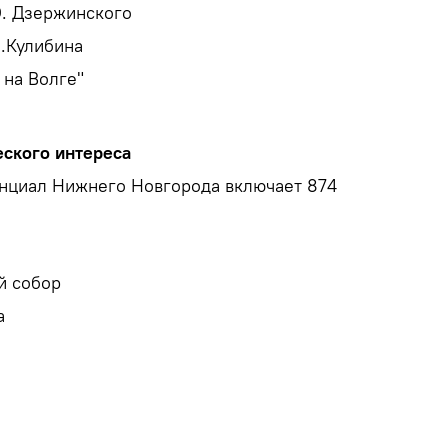
. Дзержинского
.Кулибина
 на Волге"
еского интереса
нциал Нижнего Новгорода включает 874
й собор
а