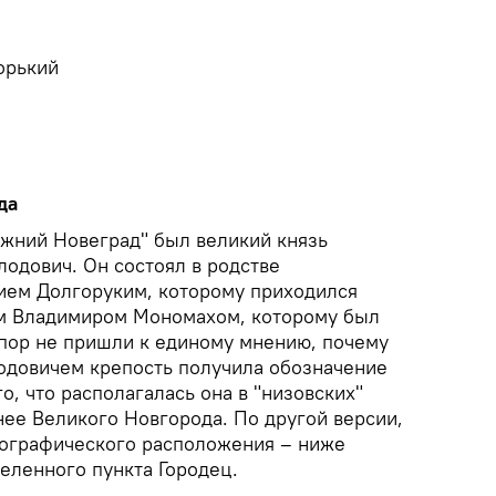
Горький
да
жний Новеград" был великий князь
одович. Он состоял в родстве
ием Долгоруким, которому приходился
ем Владимиром Мономахом, которому был
 пор не пришли к единому мнению, почему
одовичем крепость получила обозначение
о, что располагалась она в "низовских"
нее Великого Новгорода. По другой версии,
еографического расположения – ниже
еленного пункта Городец.