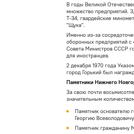
В годы Великой Отечестве
множество предприятий. З
Т-34, гвардейские миноме
"Щука".
Именно из-за сосредоточе
оборонных предприятий с 4
Совета Министров СССР го
для иностранцев.
2 декабря 1970 года Указ
город Горький был награж
Памятники Нижнего Новго
За свою почти восьмисотл
значительным количеством
Памятник основателю 
Георгию Всеволодовичу
Памятник гражданину 