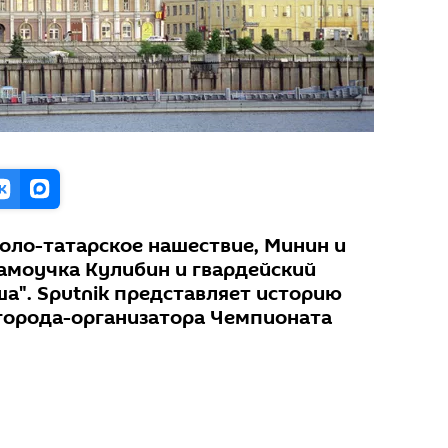
голо-татарское нашествие, Минин и
амоучка Кулибин и гвардейский
а". Sputnik представляет историю
города-организатора Чемпионата
.