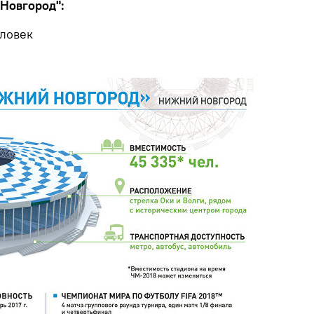
Новгород":
еловек