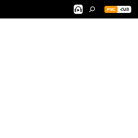
РУС
ՀԱՅ