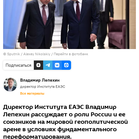
© Sputnik / Alexey Nikolskiy
/
Перейти в фотобанк
Подписаться
Владимир Лепехин
директор Института ЕАЭС
Все материалы
Директор Института ЕАЭС Владимир
Лепехин рассуждает о роли России и ее
союзников на мировой геополитической
арене в условиях фундаментального
переформатирования.