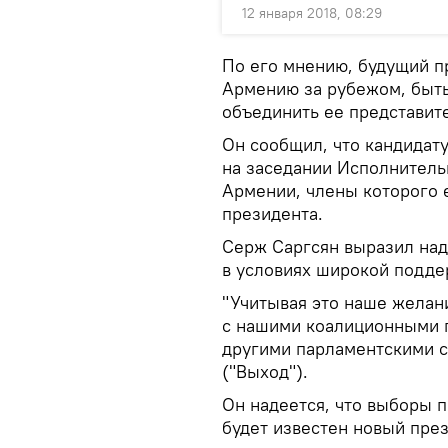
12 января 2018, 08:29
По его мнению, будущий п
Армению за рубежом, быт
объединить ее представите
Он сообщил, что кандидат
на заседании Исполнитель
Армении, члены которого
президента.
Серж Саргсян выразил над
в условиях широкой подде
"Учитывая это наше желани
с нашими коалиционными 
другими парламентскими с
("Выход").
Он надеется, что выборы п
будет известен новый пре