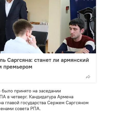
ь Саргсяна: станет ли армянский
им премьером
 было принято на заседании
ПА в четверг. Кандидатура Армена
а главой государства Сержем Саргсяном
ленами совета РПА.