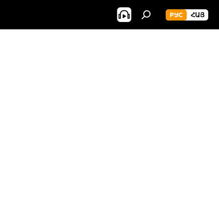
РУС
ՀԱՅ