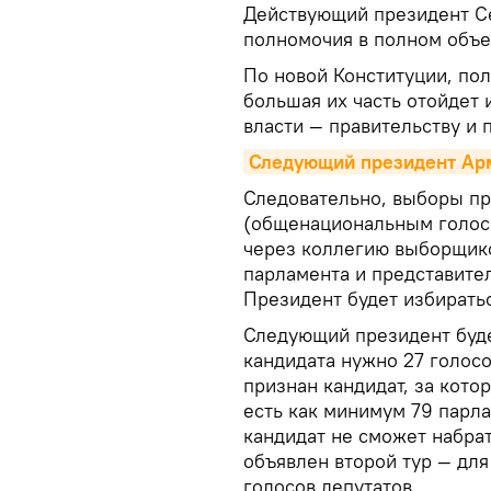
Действующий президент С
полномочия в полном объем
По новой Конституции, пол
большая их часть отойдет
власти — правительству и 
Следующий президент Арм
Следовательно, выборы пр
(общенациональным голос
через коллегию выборщиков
парламента и представите
Президент будет избиратьс
Следующий президент буде
кандидата нужно 27 голос
признан кандидат, за кото
есть как минимум 79 парла
кандидат не сможет набра
объявлен второй тур — дл
голосов депутатов.