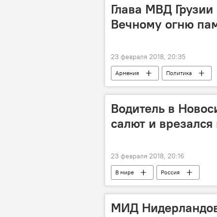
Глава МВД Грузии
Вечному огню пам
23 февраля 2018, 20:35
Армения
Политика
Водитель в Новос
салют и врезался 
23 февраля 2018, 20:16
В мире
Россия
МИД Нидерландов