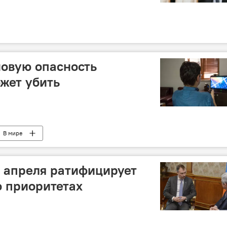
овую опасность
ожет убить
В мире
 апреля ратифицирует
о приоритетах