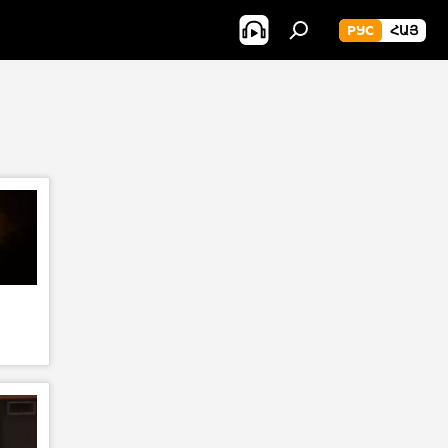
РУС
ՀԱՅ