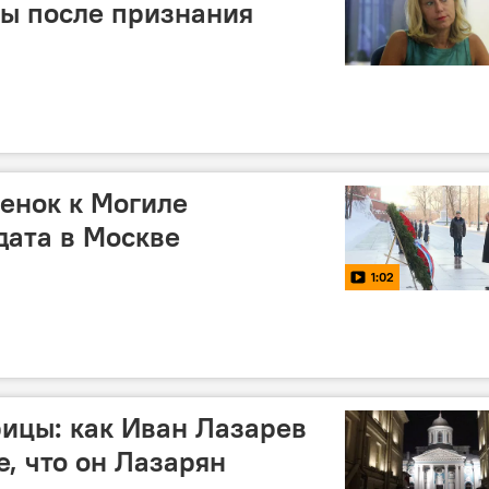
ы после признания
енок к Могиле
дата в Москве
1:02
ицы: как Иван Лазарев
е, что он Лазарян