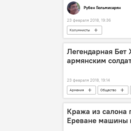
Рубен Гюльмисарян
23 февраля 2018, 19:36
Колумнисты
Легендарная Бет 
армянским солда
23 февраля 2018, 19:14
Армения
Общество
Кража из салона 
Ереване машины 