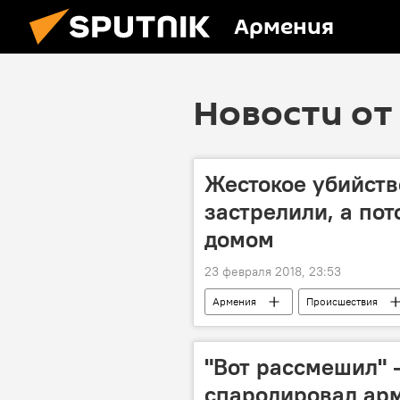
Армения
Новости от 
Жестокое убийств
застрелили, а пот
домом
23 февраля 2018, 23:53
Армения
Происшествия
"Вот рассмешил" 
спародировал арм