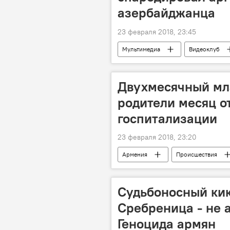
азербайджанца
23 февраля 2018, 23:45
Мультимедиа
Видеоклуб
Двухмесячный мла
родители месяц о
госпитализации
23 февраля 2018, 23:20
Армения
Происшествия
Судьбоносный кик
Сребреница - не 
Геноцида армян