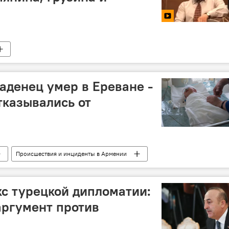
денец умер в Ереване -
тказывались от
Происшествия и инциденты в Армении
с турецкой дипломатии:
аргумент против