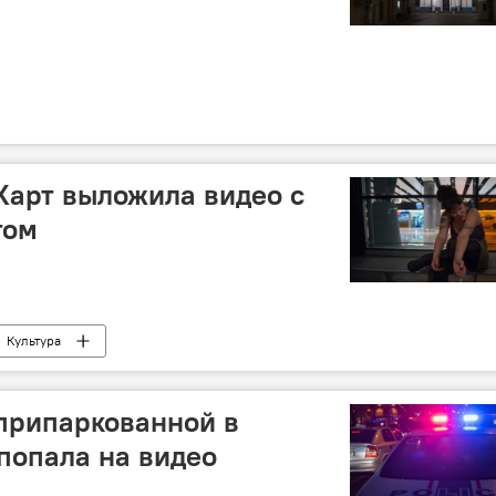
Харт выложила видео с
том
Культура
припаркованной в
попала на видео