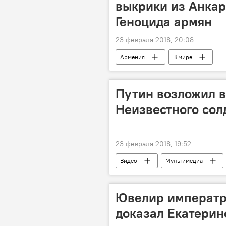
выкрики из Анкар
Геноцида армян
23 февраля 2018, 20:08
Армения
В мире
Путин возложил в
Неизвестного сол
23 февраля 2018, 19:52
Видео
Мультимедиа
Ювелир императр
доказал Екатерин