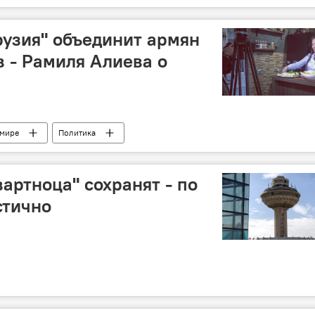
рузия" объединит армян
 - Рамиля Алиева о
 мире
Политика
артноца" сохранят - по
стично