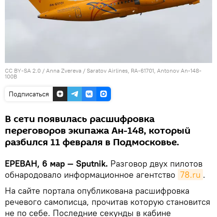
CC BY-SA 2.0
/
Anna Zvereva
/
Saratov Airlines, RA-61701, Antonov An-148-
100B
Подписаться
В сети появилась расшифровка
переговоров экипажа Ан-148, который
разбился 11 февраля в Подмосковье.
ЕРЕВАН, 6 мар — Sputnik.
Разговор двух пилотов
обнародовало информационное агентство
78.ru
.
На сайте портала опубликована расшифровка
речевого самописца, прочитав которую становится
не по себе. Последние секунды в кабине