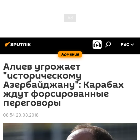
РУС
Армения
Алиев угрожает
"историческому
Азербайджану": Карабах
ждут форсированные
переговоры
08:54 20.03.2018