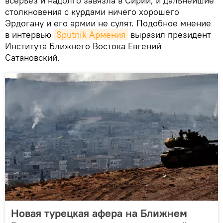
всерьез и надолго завязла в Сирии, и дальнейшие
столкновения с курдами ничего хорошего
Эрдогану и его армии не сулят. Подобное мнение
в интервью
Sputnik Армения
выразил президент
Института Ближнего Востока Евгений
Сатановский.
Новая турецкая афера на Ближнем