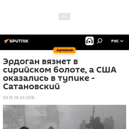
РУС
Армения
Эрдоган вязнет в
сирийском болоте, а США
оказались в тупике -
Сатановский
09:16 26.03.2018