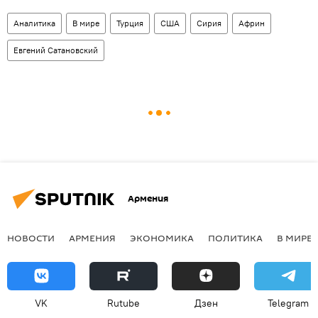
Аналитика
В мире
Турция
США
Сирия
Африн
Евгений Сатановский
Армения
НОВОСТИ
АРМЕНИЯ
ЭКОНОМИКА
ПОЛИТИКА
В МИРЕ
VK
Rutube
Дзен
Telegram