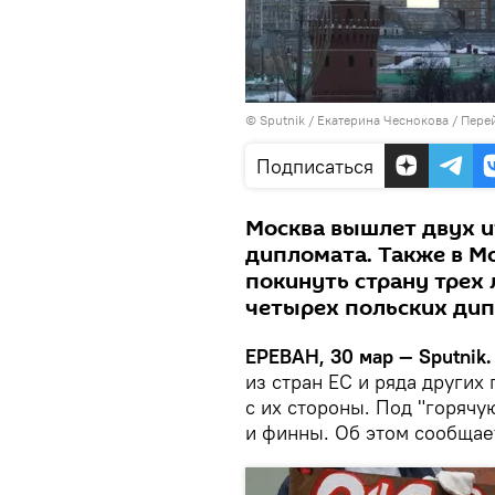
© Sputnik / Екатерина Чеснокова
/
Перей
Подписаться
Москва вышлет двух и
дипломата. Также в М
покинуть страну трех 
четырех польских дип
ЕРЕВАН, 30 мар — Sputnik
из стран ЕС и ряда других
с их стороны. Под "горяч
и финны. Об этом сообща