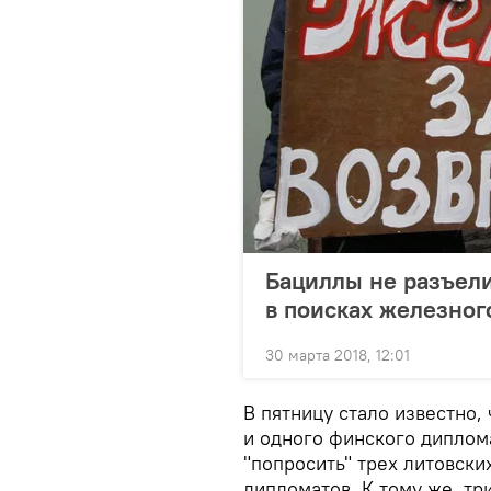
Бациллы не разъели,
в поисках железног
30 марта 2018, 12:01
В пятницу стало известно,
и одного финского диплом
"попросить" трех литовски
дипломатов. К тому же, т