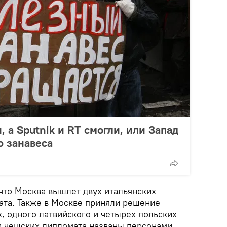
 а Sputnik и RT смогли, или Запад
о занавеса
 что Москва вышлет двух итальянских
ата. Также в Москве приняли решение
х, одного латвийского и четырех польских
ри чешских дипломата названы персонами