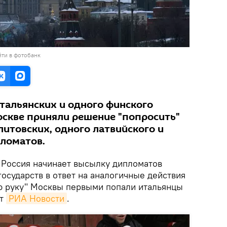
ти в фотобанк
тальянских и одного финского
оскве приняли решение "попросить"
литовских, одного латвийского и
ломатов.
.
Россия начинает высылку дипломатов
 государств в ответ на аналогичные действия
ую руку" Москвы первыми попали итальянцы
ет
РИА Новости
.