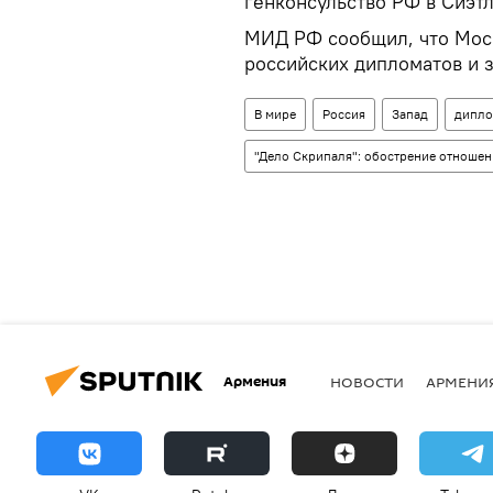
генконсульство РФ в Сиэтл
МИД РФ сообщил, что Моск
российских дипломатов и 
В мире
Россия
Запад
дипло
"Дело Скрипаля": обострение отношен
Армения
НОВОСТИ
АРМЕНИ