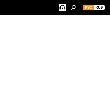
РУС
ՀԱՅ