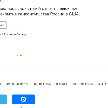
е.
ва даст адекватный ответ на высылку
закрытие генконсульства России в США.
мат
ий России и Запада
Я
ЭКОНОМИКА
ПОЛИТИКА
В МИРЕ
АНАЛИТИКА
ФОТО