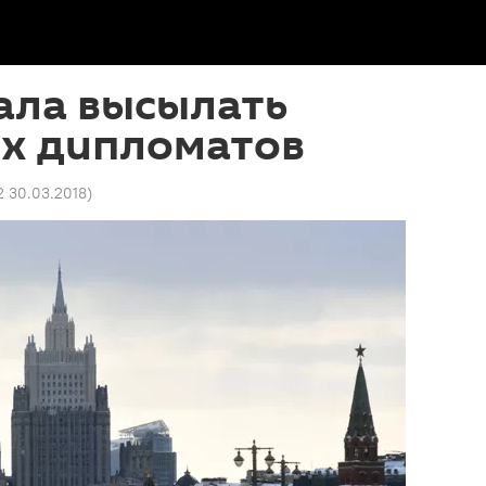
ала высылать
х дипломатов
2 30.03.2018
)