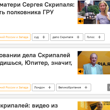
матери Сергея Скрипаля:
ть полковника ГРУ
ний России и Запада
суд
дело Скрипаля
Голос
овании дела Скрипалей
дишься, Юпитер, значит,
ний России и Запада
Лондон
Великобритания
Скрипалей: видео из