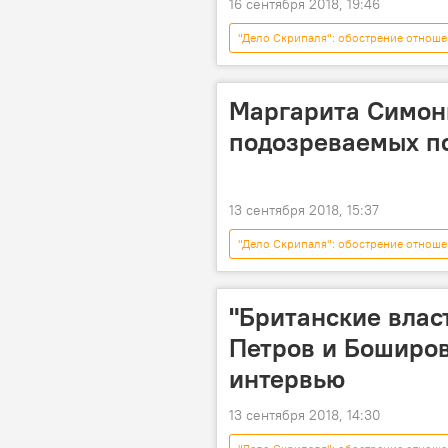
16 сентября 2018, 19:46
"Дело Скрипаля": обострение отноше
Владимир Путин
Дмитрий П
Маргарита Симонь
подозреваемых по
13 сентября 2018, 15:37
"Дело Скрипаля": обострение отноше
Мультимедиа
"Британские влас
Петров и Боширов
интервью
13 сентября 2018, 14:30