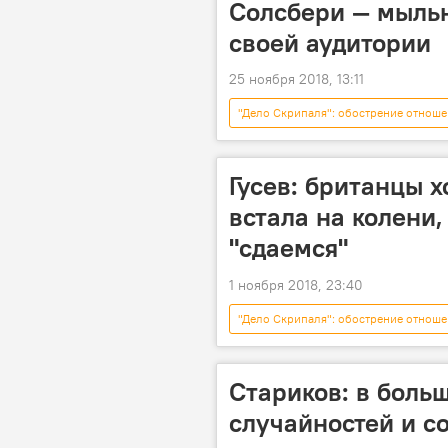
Солсбери — мыльн
своей аудитории
25 ноября 2018, 13:11
"Дело Скрипаля": обострение отноше
дело Скрипаля
Голос
Гусев: британцы х
встала на колени,
"сдаемся"
1 ноября 2018, 23:40
"Дело Скрипаля": обострение отноше
Голос
Стариков: в боль
случайностей и с