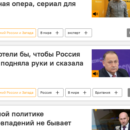
ая опера, сериал для
ний России и Запада
В мире
эксперт
отели бы, чтобы Россия
 подняла руки и сказала
ний России и Запада
Россия
В мире
Британия
шой политике
овпадений не бывает