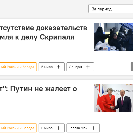
За период
тсутствие доказательств
мля к делу Скрипаля
ний России и Запада
В мире
Лондон
т": Путин не жалеет о
ний России и Запада
В мире
Тереза Мэй