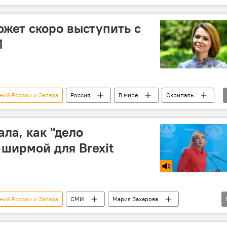
жет скоро выступить с
И
ний России и Запада
Россия
В мире
Скрипаль
ла, как "дело
 ширмой для Brexit
ний России и Запада
СМИ
Мария Захарова