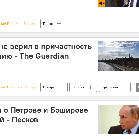
ний России и Запада
Голос
не верил в причастность
нию - The Guardian
ний России и Запада
В мире
Россия
Британия
 о Петрове и Боширове
й - Песков