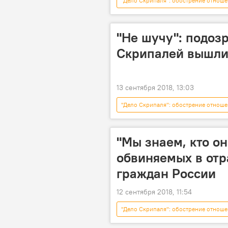
"Дело Скрипаля": обострение отноше
"Не шучу": подоз
Скрипалей вышли
13 сентября 2018, 13:03
"Дело Скрипаля": обострение отноше
дело Скрипаля
Маргарита 
"Мы знаем, кто о
обвиняемых в от
граждан России
12 сентября 2018, 11:54
"Дело Скрипаля": обострение отноше
Владимир Путин
Скрипаль