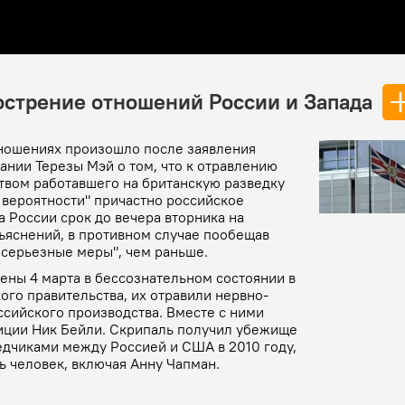
острение отношений России и Запада
тношениях произошло после заявления
нии Терезы Мэй о том, что к отравлению
твом работавшего на британскую разведку
 вероятности" причастно российское
а России срок до вечера вторника на
яснений, в противном случае пообещав
 серьезные меры", чем раньше.
ены 4 марта в бессознательном состоянии в
ого правительства, их отравили нервно-
сийского производства. Вместе с ними
иции Ник Бейли. Скрипаль получил убежище
едчиками между Россией и США в 2010 году,
ь человек, включая Анну Чапман.