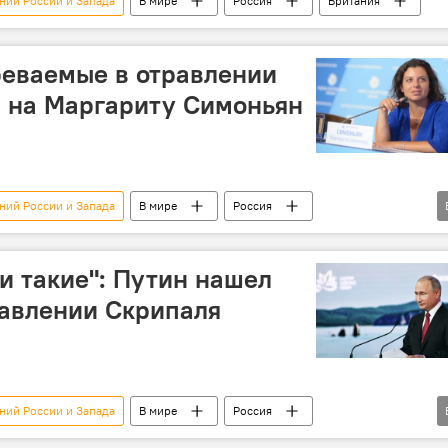
ний России и Запада
В мире
Россия
Британия
реваемые в отравлении
 на Маргариту Симоньян
ний России и Запада
В мире
Россия
Симоньян
ни такие": Путин нашел
равлении Скрипаля
ний России и Запада
В мире
Россия