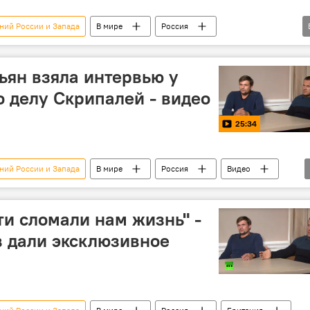
ний России и Запада
В мире
Россия
есков
ян взяла интервью у
 делу Скрипалей - видео
25:34
ний России и Запада
В мире
Россия
Видео
ти сломали нам жизнь" -
 дали эксклюзивное