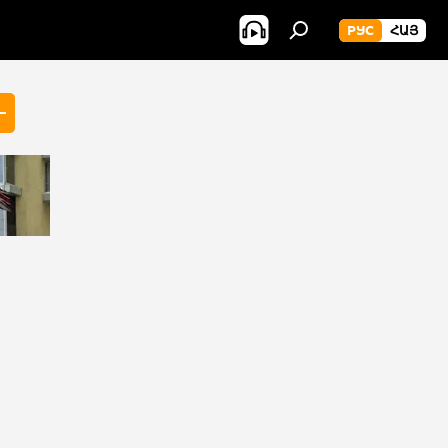
РУС
ՀԱՅ