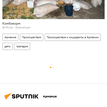
Комбикорм
© Photo : Shamshyan
Армения
Происшествия
Происшествия и инциденты в Армении
дети
трагедия
Армения