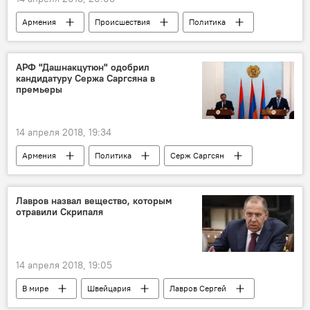
Армения
Происшествия
Политика
Пашинян Никол
радио
акция протеста
оппозиция
АРФ "Дашнакцутюн" одобрил
кандидатуру Сержа Саргсяна в
премьеры
14 апреля 2018, 19:34
Армения
Политика
Серж Саргсян
Республиканская партия Армении
АРФ Дашнакцутюн
меморандум
Лавров назвал вещество, которым
отравили Скрипаля
Премьер
14 апреля 2018, 19:05
В мире
Швейцария
Лавров Сергей
Скрипаль
МИД России