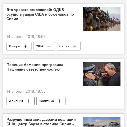
"Дело Скрипаля": обострение отношений России и Запада
Это чревато эскалацией: ОДКБ
осудила удары США и союзников по
Сирии
14 апреля 2018, 18:57
В мире
США
Сирия
ОДКБ
Полиция Армении пригрозила
Пашиняну ответственностью
14 апреля 2018, 18:35
Армения
Политика
Пашинян Никол
уголовное преследование
здание
полиция
нападение
Разрушенный авиаударами коалиции
США центр Барза в столице Сирии -