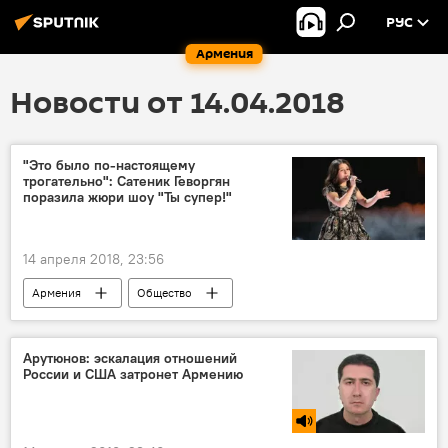
РУС
Армения
Новости от 14.04.2018
"Это было по-настоящему
трогательно": Сатеник Геворгян
поразила жюри шоу "Ты супер!"
14 апреля 2018, 23:56
Армения
Общество
"Ты супер!" - Второй сезон
конкурс "Ты супер!"
Арутюнов: эскалация отношений
России и США затронет Армению