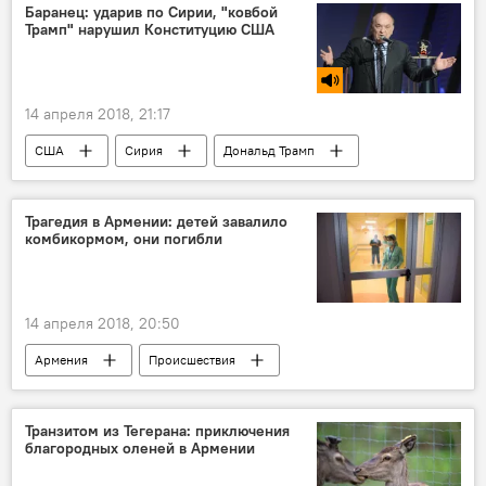
Игорь Саруханов
конкурс "Ты супер!"
Баранец: ударив по Сирии, "ковбой
Трамп" нарушил Конституцию США
14 апреля 2018, 21:17
США
Сирия
Дональд Трамп
армия
Конгресс
Конституция
президент
Голос
Трагедия в Армении: детей завалило
комбикормом, они погибли
14 апреля 2018, 20:50
Армения
Происшествия
Происшествия и инциденты в Армении
дети
трагедия
Транзитом из Тегерана: приключения
благородных оленей в Армении