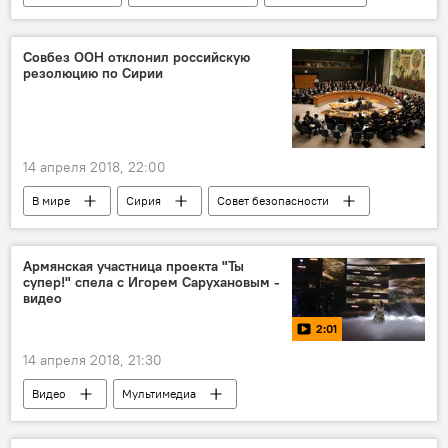
Пашинян Рубен
Генеральная прокуратура
демонстранты
государство
захват
Совбез ООН отклонил российскую
резолюцию по Сирии
14 апреля 2018, 22:00
В мире
Сирия
Совет безопасности
резолюция
химатака
эксперт
атака
Армянская участница проекта "Ты
супер!" спела с Игорем Сарухановым -
видео
2:01
14 апреля 2018, 21:30
Видео
Мультимедиа
"Ты супер!" - Второй сезон