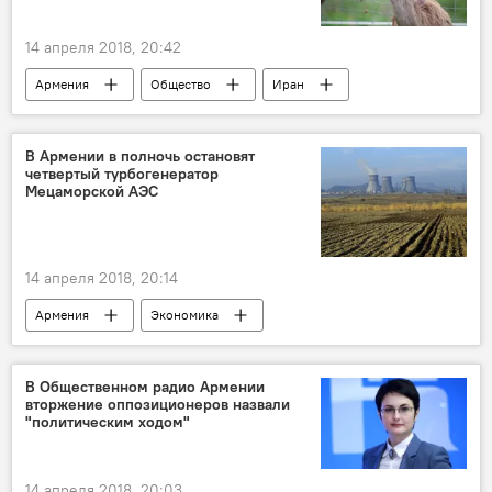
14 апреля 2018, 20:42
Армения
Общество
Иран
олени
В Армении в полночь остановят
четвертый турбогенератор
Мецаморской АЭС
14 апреля 2018, 20:14
Армения
Экономика
Армянская АЭС
Армянская атомная электрическая станция
В Общественном радио Армении
вторжение оппозиционеров назвали
"политическим ходом"
14 апреля 2018, 20:03