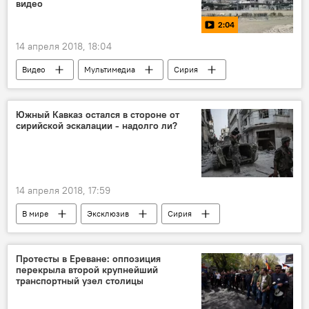
видео
2:04
14 апреля 2018, 18:04
Видео
Мультимедиа
Сирия
Дамаск
США
Южный Кавказ остался в стороне от
сирийской эскалации - надолго ли?
14 апреля 2018, 17:59
В мире
Эксклюзив
Сирия
эскалация
Южный Кавказ
Протесты в Ереване: оппозиция
перекрыла второй крупнейший
транспортный узел столицы