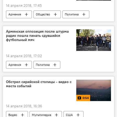
14 апреля 2018, 17:45
Армения
Общество
Политика
автомобиль
коллапс
протесты
акция протеста
движение
Армянская оппозиция после штурма
радио пошла пинать сдувшийся
оппозиция
футбольный мяч
14 апреля 2018, 17:02
Армения
Политика
Пашинян Никол
протесты
шествие
радио
акция протеста
оппозиция
Обстрел сирийской столицы - видео с
места событий
ФФА
0:54
14 апреля 2018, 16:36
Видео
Мультимедиа
США