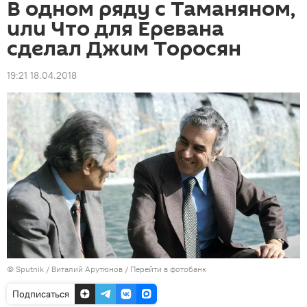
В одном ряду с Таманяном,
или Что для Еревана
сделал Джим Торосян
19:21 18.04.2018
© Sputnik / Виталий Арутюнов
/
Перейти в фотобанк
Подписаться