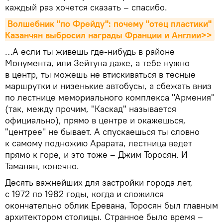
каждый раз хочется сказать – спасибо.
Волшебник "по Фрейду": почему "отец пластики" 
Казанчян выбросил награды Франции и Англии>>
…А если ты живешь где-нибудь в районе
Монумента, или Зейтуна даже, а тебе нужно
в центр, ты можешь не втискиваться в тесные
маршрутки и низенькие автобусы, а сбежать вниз
по лестнице мемориального комплекса "Армения"
(так, между прочим, "Каскад" называется
официально), прямо в центре и окажешься,
"центрее" не бывает. А спускаешься ты словно
к самому подножию Арарата, лестница ведет
прямо к горе, и это тоже – Джим Торосян. И
Таманян, конечно.
Десять важнейших для застройки города лет,
с 1972 по 1982 годы, когда и сложился
окончательно облик Еревана, Торосян был главным
архитектором столицы. Странное было время –