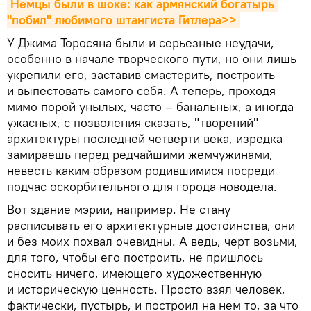
Немцы были в шоке: как армянский богатырь 
"побил" любимого штангиста Гитлера>>
У Джима Торосяна были и серьезные неудачи,
особенно в начале творческого пути, но они лишь
укрепили его, заставив смастерить, построить
и выпестовать самого себя. А теперь, проходя
мимо порой унылых, часто – банальных, а иногда
ужасных, с позволения сказать, "творений"
архитектуры последней четверти века, изредка
замираешь перед редчайшими жемчужинами,
невесть каким образом родившимися посреди
подчас оскорбительного для города новодела.
Вот здание мэрии, например. Не стану
расписывать его архитектурные достоинства, они
и без моих похвал очевидны. А ведь, черт возьми,
для того, чтобы его построить, не пришлось
сносить ничего, имеющего художественную
и историческую ценность. Просто взял человек,
фактически, пустырь, и построил на нем то, за что