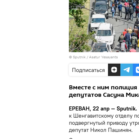
© Sputnik / Asatur Yesayants
Подписаться
Вместе с ним полиция 
депутатов Сасуна Мик
ЕРЕВАН, 22 апр — Sputnik.
к Шенгавитскому отделу п
подвергнутый приводу утр
депутат Никол Пашинян.