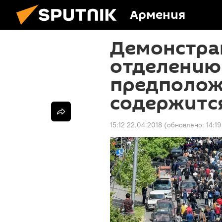
Армения
Демонстра
отделению 
предполож
содержитс
15:12 22.04.2018
(обновлено:
14:1