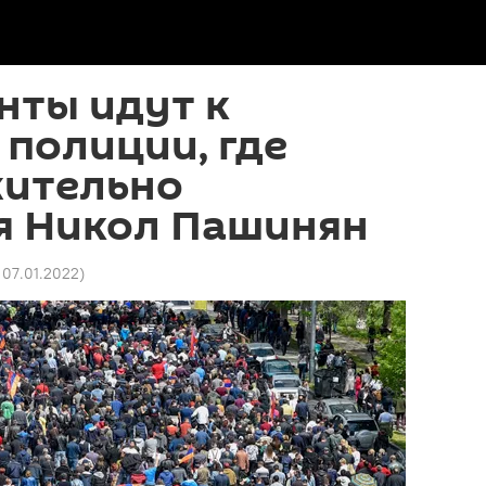
нты идут к
полиции, где
ительно
я Никол Пашинян
9 07.01.2022
)