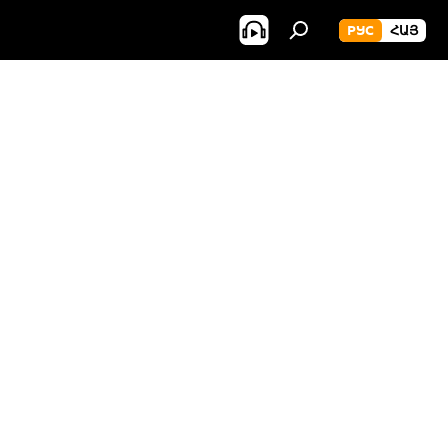
РУС
ՀԱՅ