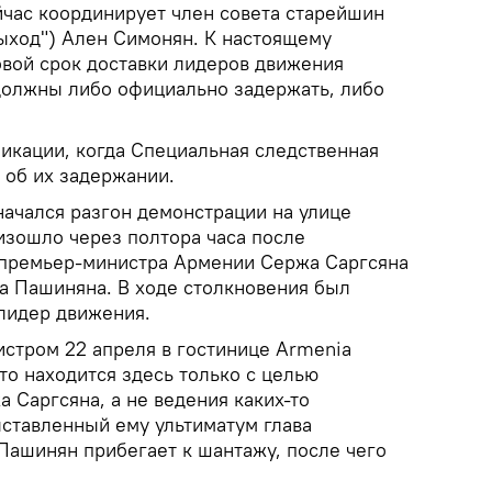
час координирует член совета старейшин
Выход") Ален Симонян. К настоящему
овой срок доставки лидеров движения
 должны либо официально задержать, либо
ликации, когда Специальная следственная
об их задержании.
начался разгон демонстрации на улице
изошло через полтора часа после
 премьер-министра Армении Сержа Саргсяна
а Пашиняна. В ходе столкновения был
 лидер движения.
истром 22 апреля в гостинице Armenia
что находится здесь только с целью
 Саргсяна, а не ведения каких-то
ыставленный ему ультиматум глава
 Пашинян прибегает к шантажу, после чего