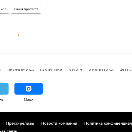
икол
акция протеста
Я
ЭКОНОМИКА
ПОЛИТИКА
В МИРЕ
АНАЛИТИКА
ФОТО
am
Макс
Пресс-релизы
Новости компаний
Политика конфиденциал
ная связь