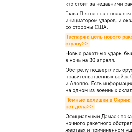
кто стоит за недавними ра
Глава Пентагона отказался
инициатором ударов, и ок
со стороны США.
Гаспарян: цель нового рак
страну>>
Новые ракетные удары бы
в ночь на 30 апреля.
Обстрелу подверглись ору
правительственных войск 
и Алеппо. Есть информация
на одном из военных скла
Темные делишки в Сирии: 
нет дела>>
Официальный Дамаск пока 
ночного ракетного обстре
жертвах и причиненном ущ