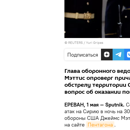
©
REUTERS
/ Yuri Gripas
Подписаться
Глава оборонного ве
Мэттис опроверг прич
обстрелу территории 
вопрос об оказании п
ЕРЕВАН, 1 мая — Sputnik.
С
атак на Сирию в ночь на 3
обороны США Джеймс Мэтт
на сайте
Пентагона
.