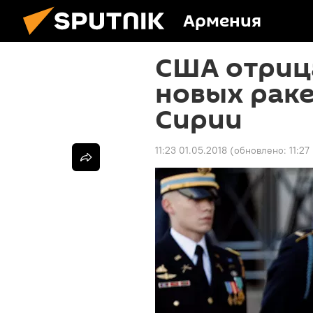
Армения
США отрица
новых рак
Сирии
11:23 01.05.2018
(обновлено:
11:27