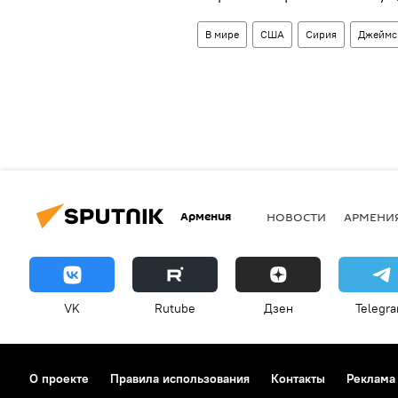
В мире
США
Сирия
Джеймс
Армения
НОВОСТИ
АРМЕНИ
VK
Rutube
Дзен
Telegr
О проекте
Правила использования
Контакты
Реклама