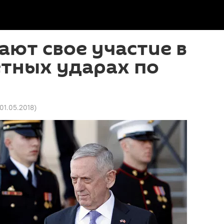
ют свое участие в
етных ударах по
 01.05.2018
)