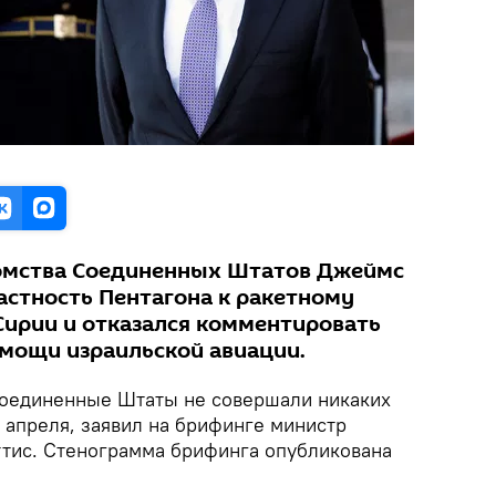
домства Соединенных Штатов Джеймс
астность Пентагона к ракетному
Сирии и отказался комментировать
омощи израильской авиации.
оединенные Штаты не совершали никаких
0 апреля, заявил на брифинге министр
ис. Стенограмма брифинга опубликована