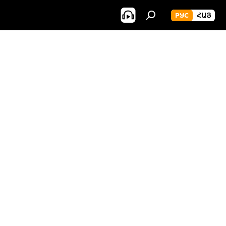
РУС
ՀԱՅ