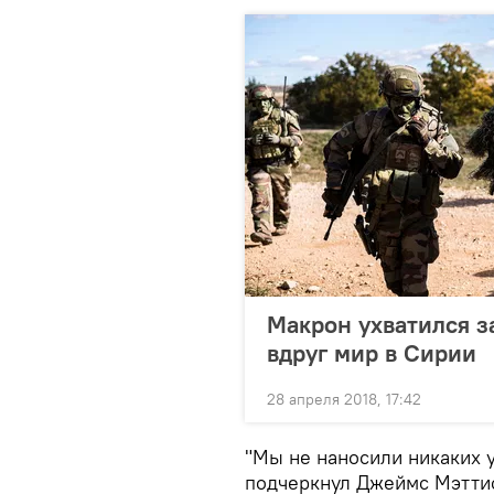
Макрон ухватился з
вдруг мир в Сирии
28 апреля 2018, 17:42
"Мы не наносили никаких 
подчеркнул Джеймс Мэттис,