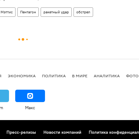
 Мэттис
Пентагон
ракетный удар
обстрел
Я
ЭКОНОМИКА
ПОЛИТИКА
В МИРЕ
АНАЛИТИКА
ФОТО
am
Макс
Пресс-релизы
Новости компаний
Политика конфиденциал