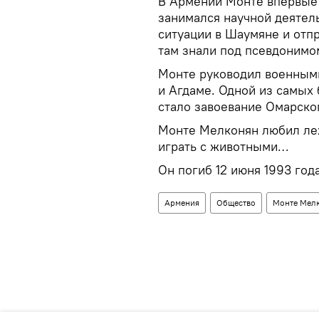
В Армении Монте впервые 
занимался научной деятел
ситуации в Шаумяне и отпр
там знали под псевдонимом
Монте руководил военными
и Агдаме. Одной из самых
стало завоевание Омарско
Монте Мелконян любил леж
играть с животными…
Он погиб 12 июня 1993 года
Армения
Общество
Монте Мел