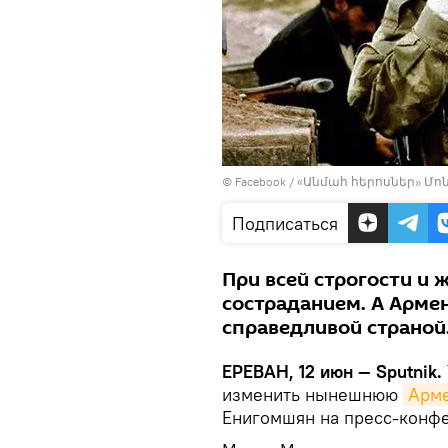
©
Facebook / «Անմահ հերոսներ» Մո
Подписаться
При всей строгости и 
состраданием. А Арме
справедливой страной
ЕРЕВАН, 12 июн — Sputnik.
изменить нынешнюю
Арм
Енигомшян на пресс-конфе