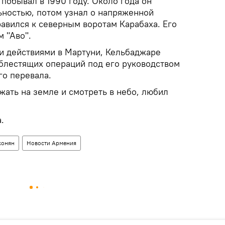
побывал в 1990 году. Около года он
ьностью, потом узнал о напряженной
авился к северным воротам Карабаха. Его
 "Аво".
 действиями в Мартуни, Кельбаджаре
 блестящих операций под его руководством
го перевала.
ать на земле и смотреть в небо, любил
.
конян
Новости Армения