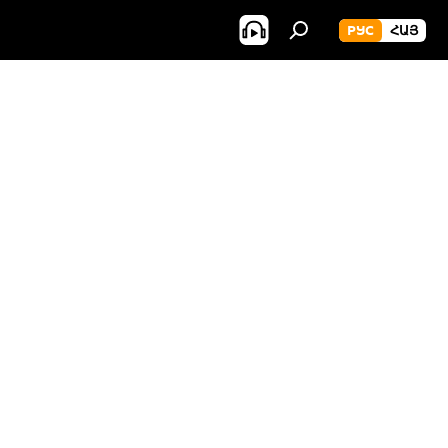
РУС
ՀԱՅ