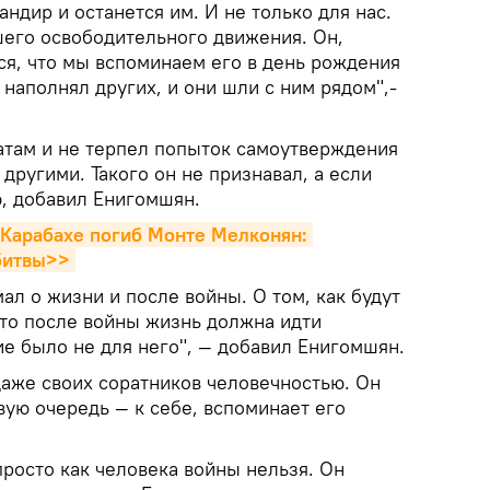
андир и останется им. И не только для нас.
шего освободительного движения. Он,
ся, что мы вспоминаем его в день рождения
 наполнял других, и они шли с ним рядом",-
атам и не терпел попыток самоутверждения
 другими. Такого он не признавал, а если
ю, добавил Енигомшян.
 Карабахе погиб Монте Мелконян: 
битвы>>
мал о жизни и после войны. О том, как будут
что после войны жизнь должна идти
е было не для него", — добавил Енигомшян.
аже своих соратников человечностью. Он
вую очередь — к себе, вспоминает его
росто как человека войны нельзя. Он