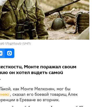
նթե Մելքոնյան (ԱՎՈ)
жесткости, Монте поражал своим
нию он хотел видеть самой
.
Такой, как Монте Мелконян, мог бы
ению
, сказал его боевой товарищ Алек
ренции в Ереване во вторник.