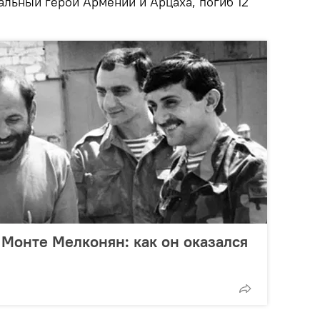
льный герой Армении и Арцаха, погиб 12
Монте Мелконян: как он оказался