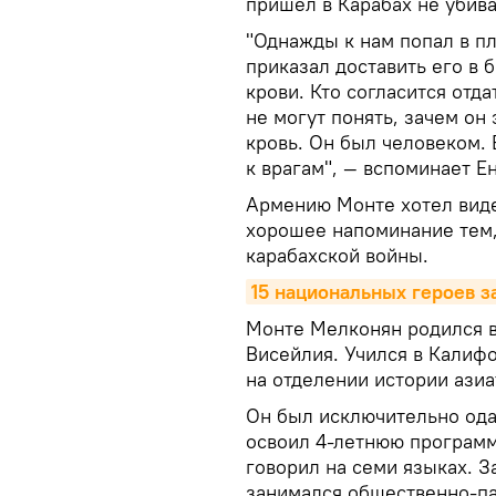
пришел в Карабах не убив
"Однажды к нам попал в п
приказал доставить его в 
крови. Кто согласится отда
не могут понять, зачем он 
кровь. Он был человеком.
к врагам", — вспоминает Е
Армению Монте хотел виде
хорошее напоминание тем,
карабахской войны.
15 национальных героев з
Монте Мелконян родился в
Висейлия. Учился в Калиф
на отделении истории азиа
Он был исключительно ода
освоил 4-летнюю программ
говорил на семи языках. З
занимался общественно-па