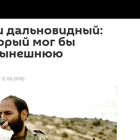
и дальновидный:
орый мог бы
 нынешнюю
8 12.06.2018
)