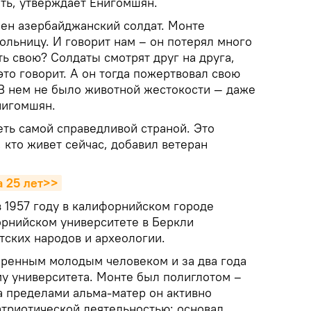
ать, утверждает Енигомшян.
лен азербайджанский солдат. Монте
больницу. И говорит нам – он потерял много
ть свою? Солдаты смотрят друг на друга,
это говорит. А он тогда пожертвовал свою
 В нем не было животной жестокости — даже
нигомшян.
ть самой справедливой страной. Это
 кто живет сейчас, добавил ветеран
а 25 лет>>
 1957 году в калифорнийском городе
орнийском университете в Беркли
тских народов и археологии.
ренным молодым человеком и за два года
у университета. Монте был полиглотом –
а пределами альма-матер он активно
триотической деятельностью: основал